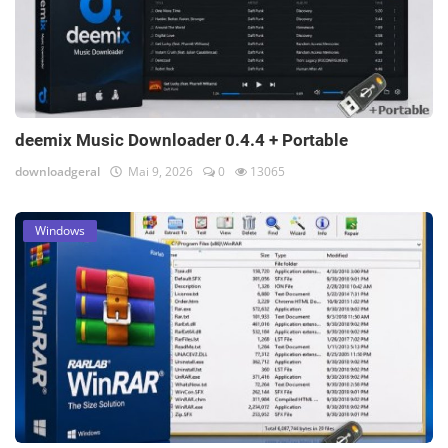
deemix Music Downloader 0.4.4 + Portable
downloadgeral
Mai 9, 2026
0
13065
Windows