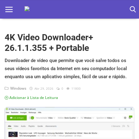
4K Video Downloader+
Home
26.1.1.355 + Portable
Apps
Downloader de vídeo que permite que você salve todos os
Ebooks
seus vídeos favoritos da Internet em seu computador local
Games
enquanto usa um aplicativo simples, fácil de usar e rápido.
Windows
Abr 29, 2026
0
11800
Web
Adicionar à Lista de Leitura
Música
Jogos hoje na TV