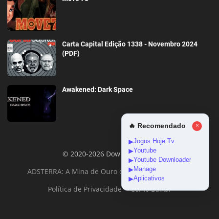
Carta Capital Edição 1338 - Novembro 2024
(PDF)
Awakened: Dark Space
🔥 Recomendado
×
Jogos Hoje Tv
▶
Youtube
▶
© 2020-2026 DownloadGeral
Youtube Downloader
▶
Manage
▶
ADSTERRA: A Mina de Ouro da Monetização Online
Aplicativos
▶
Política de Privacidade
Como Baixar