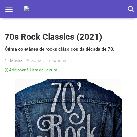
70s Rock Classics (2021)
Home
Apps
Ótima coletânea de rocks clássicos da década de 70.
Música
Mar 12, 2021
0
3065
Ebooks
Adicionar à Lista de Leitura
Games
Web
Música
Jogos hoje na TV