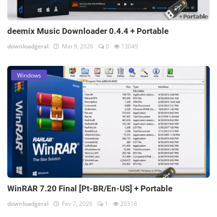
deemix Music Downloader 0.4.4 + Portable
downloadgeral
Mai 9, 2026
0
13049
Windows
WinRAR 7.20 Final [Pt-BR/En-US] + Portable
downloadgeral
Fev 7, 2026
1
20316