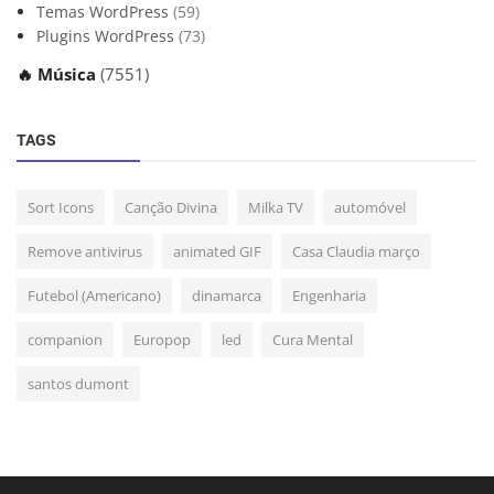
Temas WordPress
(59)
Plugins WordPress
(73)
🔥 Música
(7551)
TAGS
Sort Icons
Canção Divina
Milka TV
automóvel
Remove antivirus
animated GIF
Casa Claudia março
Futebol (Americano)
dinamarca
Engenharia
companion
Europop
led
Cura Mental
santos dumont