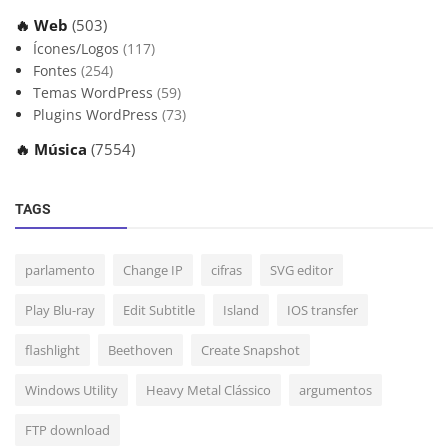
🔥 Web
(503)
Ícones/Logos
(117)
Fontes
(254)
Temas WordPress
(59)
Plugins WordPress
(73)
🔥 Música
(7554)
TAGS
parlamento
Change IP
cifras
SVG editor
Play Blu-ray
Edit Subtitle
Island
IOS transfer
flashlight
Beethoven
Create Snapshot
Windows Utility
Heavy Metal Clássico
argumentos
FTP download