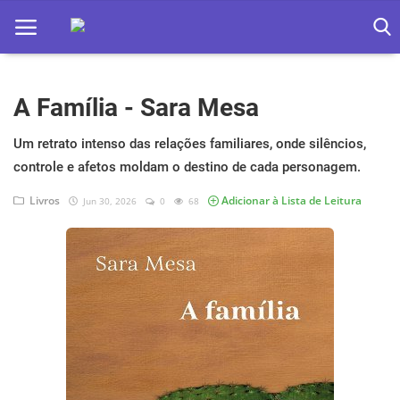
A Família - Sara Mesa
Home
Apps
Um retrato intenso das relações familiares, onde silêncios,
controle e afetos moldam o destino de cada personagem.
Ebooks
Livros
Adicionar à Lista de Leitura
Jun 30, 2026
0
68
Games
Web
Música
Jogos hoje na TV