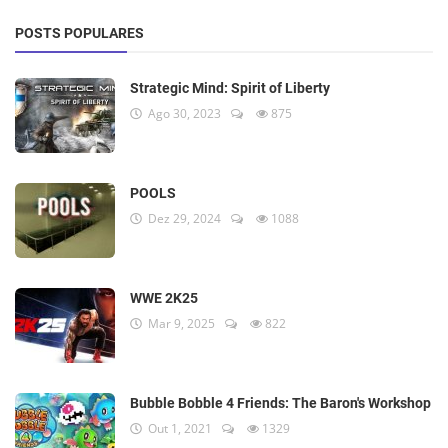
POSTS POPULARES
Strategic Mind: Spirit of Liberty
Ago 30, 2023
875
POOLS
Dez 29, 2024
1088
WWE 2K25
Mar 9, 2025
822
Bubble Bobble 4 Friends: The Baron's Workshop
Out 1, 2021
1329