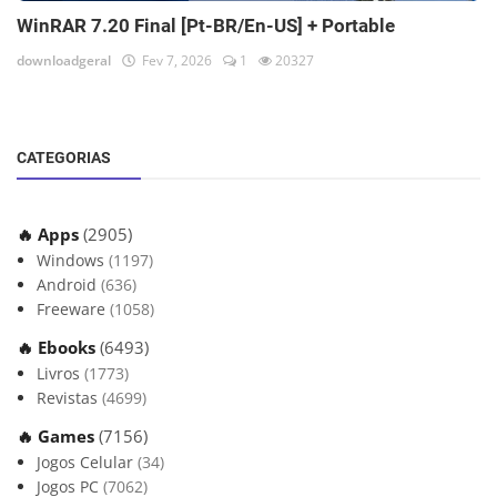
WinRAR 7.20 Final [Pt-BR/En-US] + Portable
downloadgeral
Fev 7, 2026
1
20327
CATEGORIAS
🔥 Apps
(2905)
Windows
(1197)
Android
(636)
Freeware
(1058)
🔥 Ebooks
(6493)
Livros
(1773)
Revistas
(4699)
🔥 Games
(7156)
Jogos Celular
(34)
Jogos PC
(7062)