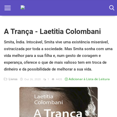
A Trança - Laetitia Colombani
Home
Apps
Smita, Índia. Intocável, Smita vive uma existência miserável,
ostracizada por toda a sociedade. Mas Smita sonha com uma
Ebooks
vida melhor para a sua filha e, num gesto de coragem e
esperança, oferece o que de mais valioso tem em troca de
Games
dinheiro e da possibilidade de melhorar a sua vida.
Web
Livros
Adicionar à Lista de Leitura
Out 26, 2020
1
4435
Música
Jogos hoje na TV