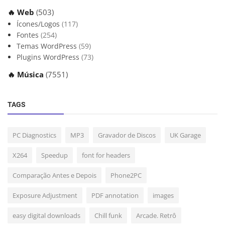
🔥 Web
(503)
Ícones/Logos
(117)
Fontes
(254)
Temas WordPress
(59)
Plugins WordPress
(73)
🔥 Música
(7551)
TAGS
PC Diagnostics
MP3
Gravador de Discos
UK Garage
X264
Speedup
font for headers
Comparação Antes e Depois
Phone2PC
Exposure Adjustment
PDF annotation
images
easy digital downloads
Chill funk
Arcade. Retrô