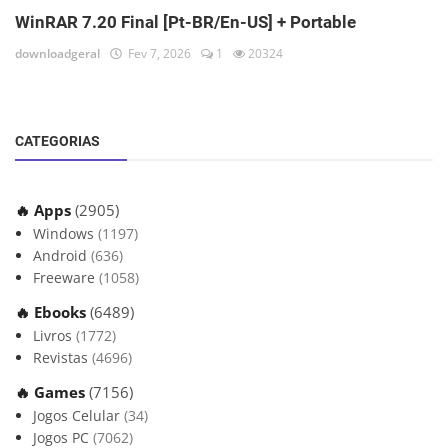
WinRAR 7.20 Final [Pt-BR/En-US] + Portable
downloadgeral
Fev 7, 2026
1
20324
CATEGORIAS
🔥 Apps
(2905)
Windows
(1197)
Android
(636)
Freeware
(1058)
🔥 Ebooks
(6489)
Livros
(1772)
Revistas
(4696)
🔥 Games
(7156)
Jogos Celular
(34)
Jogos PC
(7062)