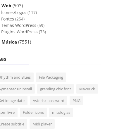
 Web
(503)
Ícones/Logos
(117)
Fontes
(254)
Temas WordPress
(59)
Plugins WordPress
(73)
 Música
(7551)
AGS
Rhythm and Blues
File Packaging
Symantec uninstall
gramling chic font
Maverick
Set image date
Asterisk password
PNG
som livre
Folder icons
mitologias
Create subtitle
Midi player