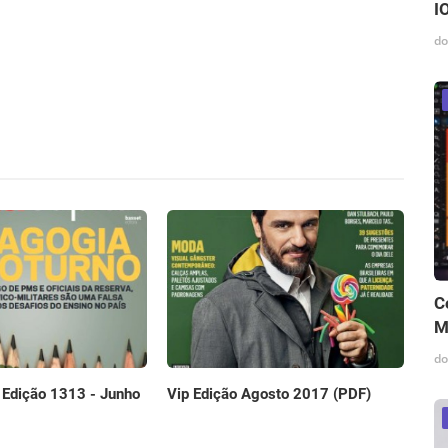
I
do
C
M
do
Vip Edição Agosto 2017 (PDF)
l Edição 1313 - Junho