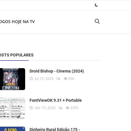
OGOS HOJE NA TV
OSTS POPULARES
Droid Bishop - Cinema (2024)
Jul 19, 2025
456
FontViewOK 9.31 + Portable
Abr 15, 2026
2395
Dinheiro Rural Edição 175 -