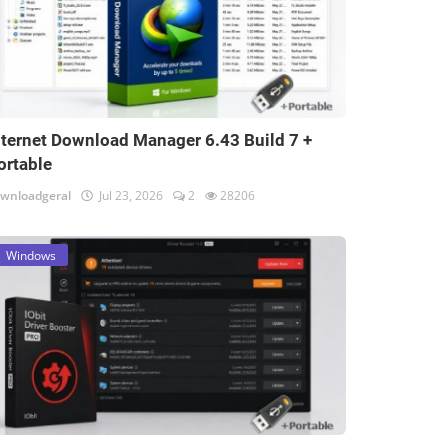
nternet Download Manager 6.43 Build 7 +
ortable
wnloadgeral
Jul 23, 2026
2
28206
Windows