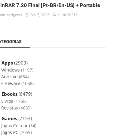
inRAR 7.20 Final [Pt-BR/En-US] + Portable
wnloadgeral
Fev 7, 2026
1
20316
ATEGORIAS
 Apps
(2903)
Windows
(1197)
Android
(634)
Freeware
(1058)
 Ebooks
(6479)
Livros
(1769)
Revistas
(4689)
 Games
(7153)
Jogos Celular
(34)
Jogos PC
(7059)