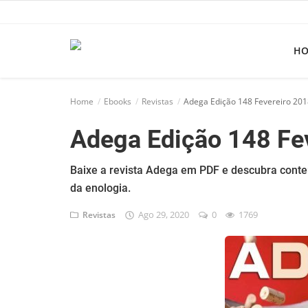
H
Home
Home
Ebooks
Revistas
Adega Edição 148 Fevereiro 201
Apps
Adega Edição 148 Fe
Ebooks
Games
Baixe a revista Adega em PDF e descubra conte
da enologia.
Web
Ago 29, 2020
0
1769
Revistas
Música
Jogos hoje na TV