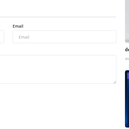
Email
d
do