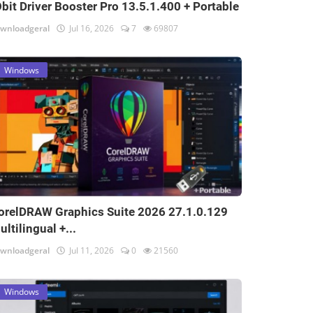
Obit Driver Booster Pro 13.5.1.400 + Portable
wnloadgeral
Jul 16, 2026
7
69807
Windows
orelDRAW Graphics Suite 2026 27.1.0.129
ultilingual +...
wnloadgeral
Jul 11, 2026
0
21560
Windows