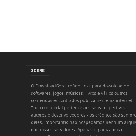
SOBRE
O DownloadGeral reúne links para download de
softwares, jogos, músicas, livros e vários outros
conteúdos encontrados publicamente na internet.
Todo o material pertence aos seus respectivos
autores e desenvolvedores - os créditos são sempr
deles. Importante: não hospedamos nenhum arqui
em nossos servidores. Apenas organizamos e