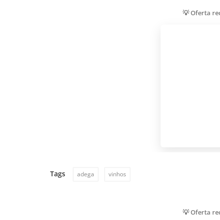
💡 Oferta r
Tags
adega
vinhos
💡 Oferta r