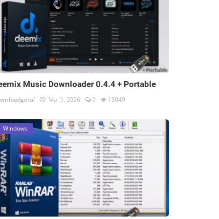
eemix Music Downloader 0.4.4 + Portable
wnloadgeral
Mai 9, 2026
0
13049
Windows