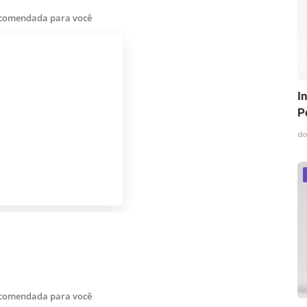
ecomendada para você
I
P
do
ecomendada para você