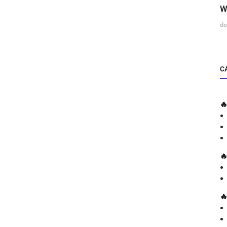
W
do
C


