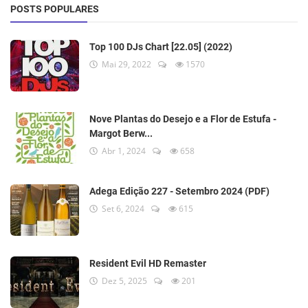
POSTS POPULARES
Top 100 DJs Chart [22.05] (2022)
Mai 29, 2022
1570
Nove Plantas do Desejo e a Flor de Estufa -
Margot Berw...
Abr 1, 2024
658
Adega Edição 227 - Setembro 2024 (PDF)
Set 6, 2024
615
Resident Evil HD Remaster
Dez 5, 2025
201