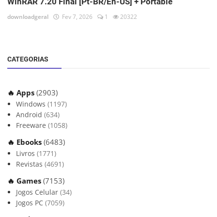
WinRAR 7.20 Final [Pt-BR/En-US] + Portable
downloadgeral
Fev 7, 2026
1
20322
CATEGORIAS
🔥 Apps
(2903)
Windows
(1197)
Android
(634)
Freeware
(1058)
🔥 Ebooks
(6483)
Livros
(1771)
Revistas
(4691)
🔥 Games
(7153)
Jogos Celular
(34)
Jogos PC
(7059)