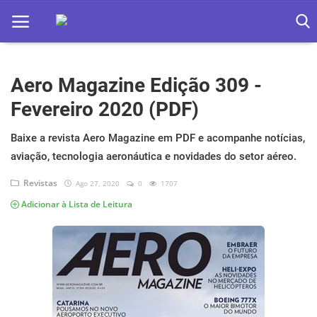
Aero Magazine Edição 309 -
Home
Fevereiro 2020 (PDF)
Apps
Baixe a revista Aero Magazine em PDF e acompanhe notícias,
Ebooks
aviação, tecnologia aeronáutica e novidades do setor aéreo.
Games
Revistas
Ago 27, 2020
0
1707
Adicionar à Lista de Leitura
Web
Música
Jogos hoje na TV