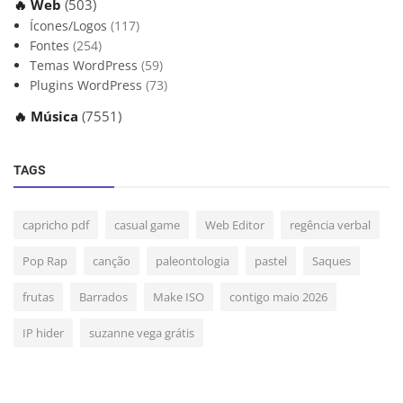
🔥 Web
(503)
Ícones/Logos
(117)
Fontes
(254)
Temas WordPress
(59)
Plugins WordPress
(73)
🔥 Música
(7551)
TAGS
capricho pdf
casual game
Web Editor
regência verbal
Pop Rap
canção
paleontologia
pastel
Saques
frutas
Barrados
Make ISO
contigo maio 2026
IP hider
suzanne vega grátis