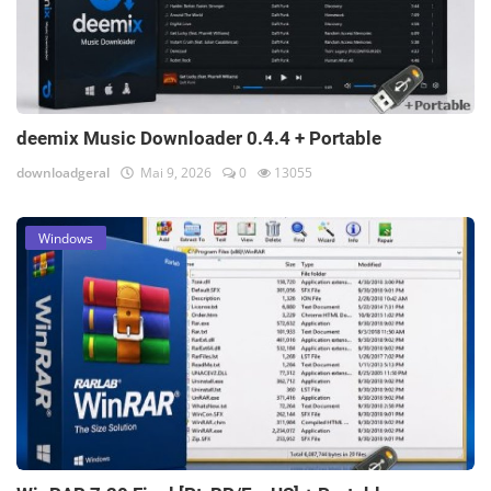
deemix Music Downloader 0.4.4 + Portable
downloadgeral
Mai 9, 2026
0
13055
Windows