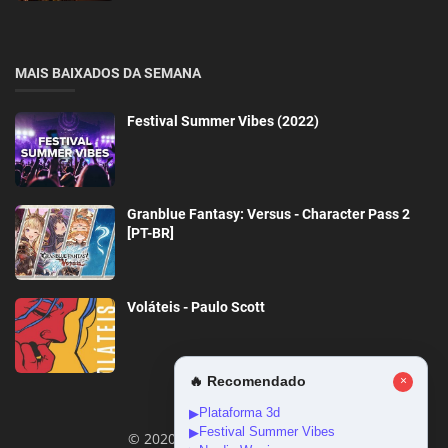
MAIS BAIXADOS DA SEMANA
Festival Summer Vibes (2022)
Granblue Fantasy: Versus - Character Pass 2
[PT-BR]
Voláteis - Paulo Scott
🔥 Recomendado
×
Plataforma 3d
▶
Festival Summer Vibes
▶
© 2020-2026 DownloadGeral