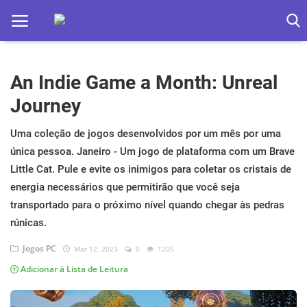
An Indie Game a Month: Unreal
Home
Journey
Apps
Uma coleção de jogos desenvolvidos por um mês por uma
Ebooks
única pessoa. Janeiro - Um jogo de plataforma com um Brave
Games
Little Cat. Pule e evite os inimigos para coletar os cristais de
energia necessários que permitirão que você seja
Web
transportado para o próximo nível quando chegar às pedras
rúnicas.
Música
Jogos PC
Mar 12, 2023
0
1205
Jogos hoje na TV
Adicionar à Lista de Leitura