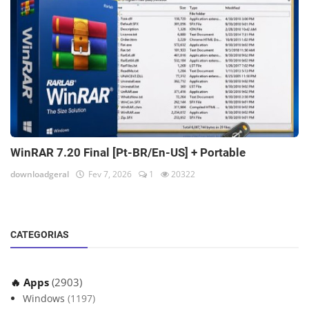
WinRAR 7.20 Final [Pt-BR/En-US] + Portable
downloadgeral
Fev 7, 2026
1
20322
CATEGORIAS
🔥 Apps
(2903)
Windows
(1197)