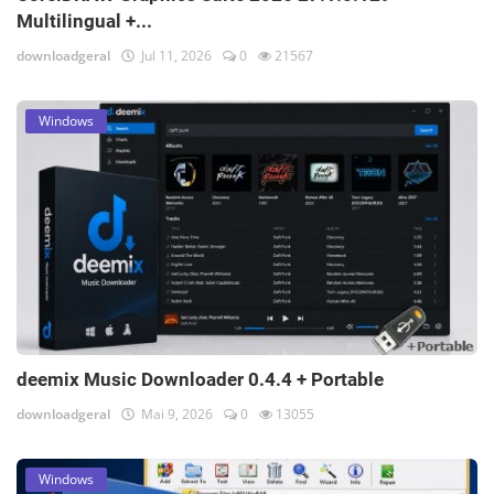
Multilingual +...
downloadgeral
Jul 11, 2026
0
21567
Windows
deemix Music Downloader 0.4.4 + Portable
downloadgeral
Mai 9, 2026
0
13055
Windows