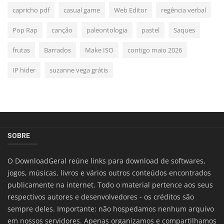
capricho pdf
casual game
Web Editor
regência verbal
Pop Rap
canção
paleontologia
pastel
Saques
frutas
Barrados
Make ISO
contigo maio 2026
IP hider
suzanne vega grátis
SOBRE
O DownloadGeral reúne links para download de softwares,
jogos, músicas, livros e vários outros conteúdos encontrados
publicamente na internet. Todo o material pertence aos seus
respectivos autores e desenvolvedores - os créditos são
sempre deles. Importante: não hospedamos nenhum arquivo
em nossos servidores. Apenas organizamos e compartilhamos