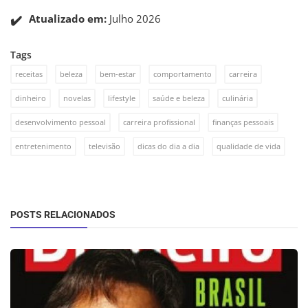
✔️
Atualizado em:
Julho 2026
Tags
receitas
beleza
bem-estar
comportamento
carreira
dinheiro
novelas
lifestyle
saúde e beleza
culinária
desenvolvimento pessoal
carreira profissional
finanças pessoais
entretenimento
televisão
dicas do dia a dia
qualidade de vida
POSTS RELACIONADOS