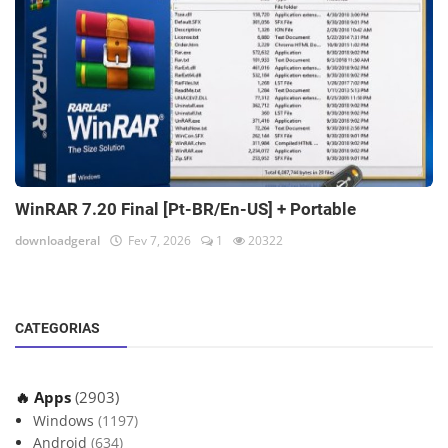
WinRAR 7.20 Final [Pt-BR/En-US] + Portable
downloadgeral
Fev 7, 2026
1
20322
CATEGORIAS
🔥 Apps
(2903)
Windows
(1197)
Android
(634)