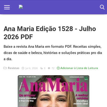
Ana Maria Edição 1528 - Julho
Home
2026 PDF
Apps
Baixe a revista Ana Maria em formato PDF. Receitas simples,
Ebooks
dicas de saúde e beleza, histórias e soluções práticas pro dia
Games
a dia.
Revistas
Adicionar à Lista de Leitura
Jul 6, 2026
0
72
Web
Música
Jogos hoje na TV