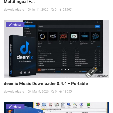
Multilingual +...
downloadgeral
Jul 11, 2026
0
21567
Windows
deemix Music Downloader 0.4.4 + Portable
downloadgeral
Mai 9, 2026
0
13055
Windows