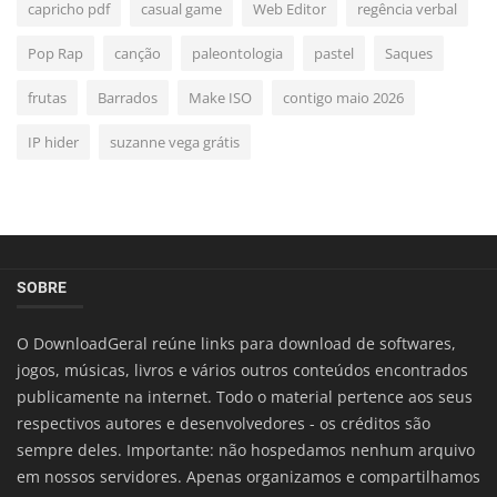
capricho pdf
casual game
Web Editor
regência verbal
Pop Rap
canção
paleontologia
pastel
Saques
frutas
Barrados
Make ISO
contigo maio 2026
IP hider
suzanne vega grátis
SOBRE
O DownloadGeral reúne links para download de softwares,
jogos, músicas, livros e vários outros conteúdos encontrados
publicamente na internet. Todo o material pertence aos seus
respectivos autores e desenvolvedores - os créditos são
sempre deles. Importante: não hospedamos nenhum arquivo
em nossos servidores. Apenas organizamos e compartilhamos