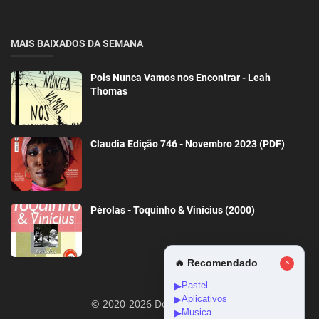
MAIS BAIXADOS DA SEMANA
Pois Nunca Vamos nos Encontrar - Leah
Thomas
Claudia Edição 746 - Novembro 2023 (PDF)
Pérolas - Toquinho & Vinícius (2000)
🔥 Recomendado
×
Pastel
▶
Aplicativos
▶
© 2020-2026 DownloadGeral
Musica
▶