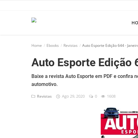
H
Home
Home
Ebooks
Revistas
Auto Esporte Edição 644 - Janei
Apps
Auto Esporte Edição 
Ebooks
Games
Baixe a revista Auto Esporte em PDF e confira n
automotivo.
Web
Ago 29, 2020
0
1608
Revistas
Música
Jogos hoje na TV