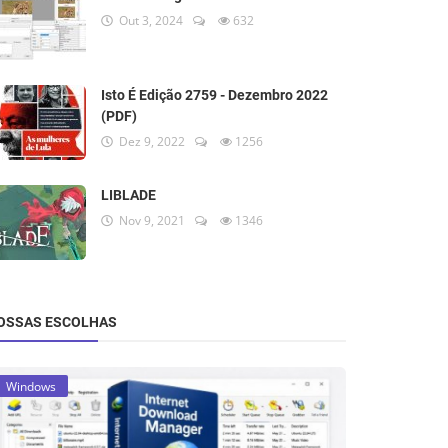
Out 3, 2024
632
Isto É Edição 2759 - Dezembro 2022
(PDF)
Dez 9, 2022
1256
LIBLADE
Nov 9, 2021
1346
OSSAS ESCOLHAS
Windows