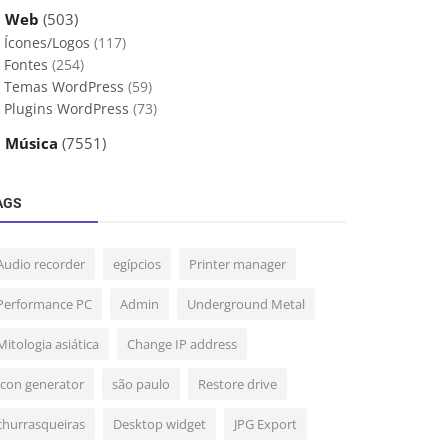
 Web
(503)
Ícones/Logos
(117)
Fontes
(254)
Temas WordPress
(59)
Plugins WordPress
(73)
 Música
(7551)
AGS
Audio recorder
egípcios
Printer manager
Performance PC
Admin
Underground Metal
Mitologia asiática
Change IP address
Icon generator
são paulo
Restore drive
churrasqueiras
Desktop widget
JPG Export