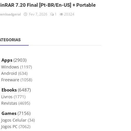
inRAR 7.20 Final [Pt-BR/En-US] + Portable
wnloadgeral
Fev 7, 2026
1
20324
ATEGORIAS
 Apps
(2903)
Windows
(1197)
Android
(634)
Freeware
(1058)
 Ebooks
(6487)
Livros
(1771)
Revistas
(4695)
 Games
(7156)
Jogos Celular
(34)
Jogos PC
(7062)