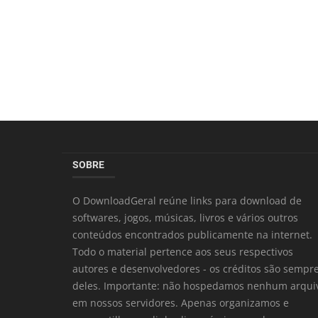
SOBRE
O DownloadGeral reúne links para download de
softwares, jogos, músicas, livros e vários outros
conteúdos encontrados publicamente na internet.
Todo o material pertence aos seus respectivos
autores e desenvolvedores - os créditos são sempr
deles. Importante: não hospedamos nenhum arqui
em nossos servidores. Apenas organizamos e