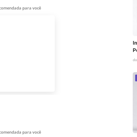
ecomendada para você
I
P
do
ecomendada para você