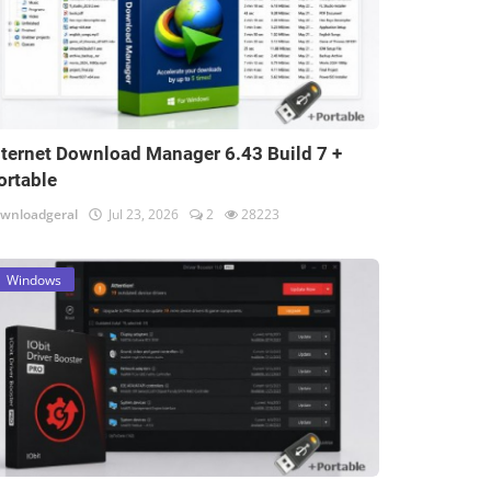
nternet Download Manager 6.43 Build 7 +
ortable
wnloadgeral
Jul 23, 2026
2
28223
Windows