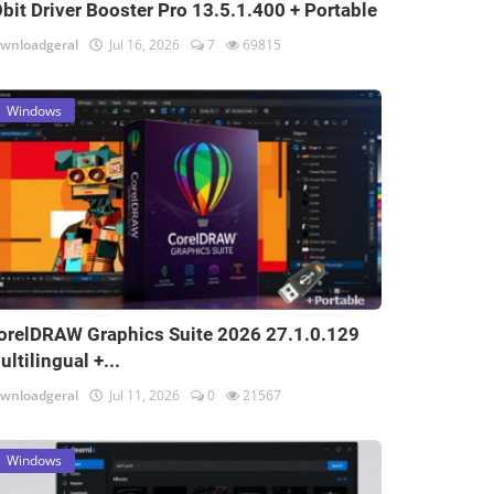
Obit Driver Booster Pro 13.5.1.400 + Portable
wnloadgeral
Jul 16, 2026
7
69815
Windows
orelDRAW Graphics Suite 2026 27.1.0.129
ultilingual +...
wnloadgeral
Jul 11, 2026
0
21567
Windows