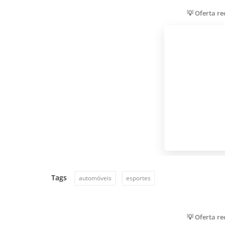
💡 Oferta r
Tags
automóveis
esportes
💡 Oferta r