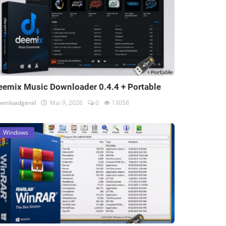
eemix Music Downloader 0.4.4 + Portable
wnloadgeral
Mai 9, 2026
0
13058
Windows