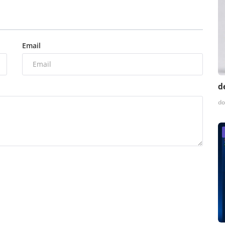
Email
d
do