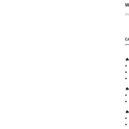
W
do
C


