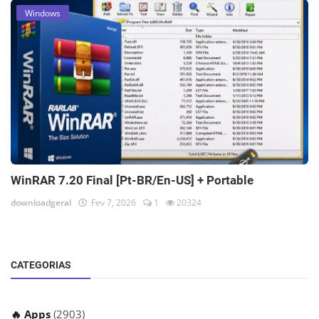
Windows
WinRAR 7.20 Final [Pt-BR/En-US] + Portable
downloadgeral
Fev 7, 2026
1
20324
CATEGORIAS
🔥 Apps
(2903)