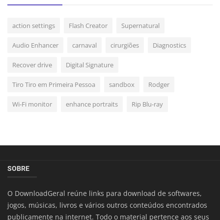
action settings
Flash Creator
Supernatural
Audio Enhancer
carnaval
cirurgiões
Diagnostics
Recover drive
Digital Signature
Tiro Tiro em Primeira Pessoa
sandbox
Rodger
Wi-Fi monitor
enhance portraits
Rip Blu-ray
SOBRE
O DownloadGeral reúne links para download de softwares,
jogos, músicas, livros e vários outros conteúdos encontrados
publicamente na internet. Todo o material pertence aos seus