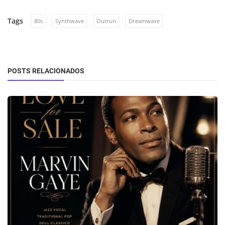
Tags
80s
Synthwave
Outrun
Dreamwave
POSTS RELACIONADOS