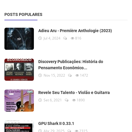
POSTS POPULARES
Adieu Aru - Première Anthologie (2023)
Jul 4, 2024
816
Discovery Publicações: História do
Pensamento Econômico...
Nov 15, 2022
1472
Revele Seu Talento - Violão e Guitarra
Set 6, 2021
1890
GPU Shark II 0.33.1
Abr 29, 2025
2315