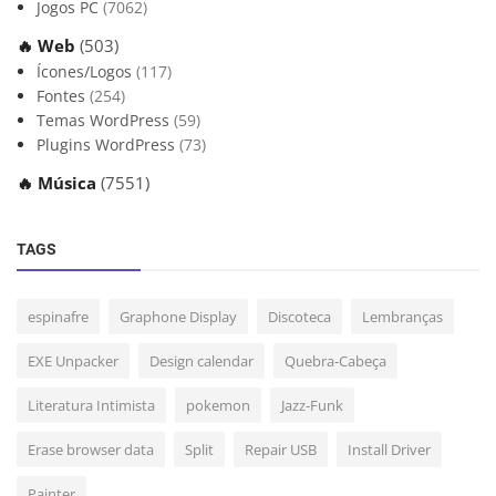
Jogos PC
(7062)
🔥 Web
(503)
Ícones/Logos
(117)
Fontes
(254)
Temas WordPress
(59)
Plugins WordPress
(73)
🔥 Música
(7551)
TAGS
espinafre
Graphone Display
Discoteca
Lembranças
EXE Unpacker
Design calendar
Quebra-Cabeça
Literatura Intimista
pokemon
Jazz-Funk
Erase browser data
Split
Repair USB
Install Driver
Painter