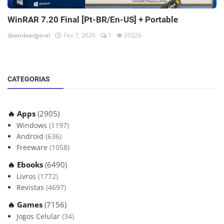
WinRAR 7.20 Final [Pt-BR/En-US] + Portable
downloadgeral
Fev 7, 2026
1
20326
CATEGORIAS
🔥 Apps
(2905)
Windows
(1197)
Android
(636)
Freeware
(1058)
🔥 Ebooks
(6490)
Livros
(1772)
Revistas
(4697)
🔥 Games
(7156)
Jogos Celular
(34)