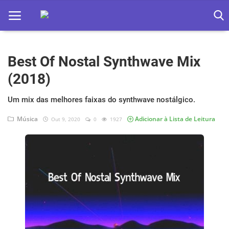
Best Of Nostal Synthwave Mix
Home
(2018)
Apps
Um mix das melhores faixas do synthwave nostálgico.
Ebooks
Música
Adicionar à Lista de Leitura
Out 9, 2020
0
1927
Games
Web
Música
Jogos hoje na TV