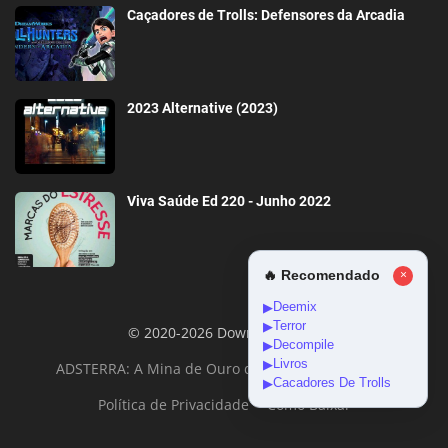
Caçadores de Trolls: Defensores da Arcadia
2023 Alternative (2023)
Viva Saúde Ed 220 - Junho 2022
🔥 Recomendado
×
Deemix
▶
Terror
▶
© 2020-2026 DownloadGeral
Decompile
▶
Livros
▶
ADSTERRA: A Mina de Ouro da Monetização Online
Cacadores De Trolls
▶
Política de Privacidade
Como Baixar