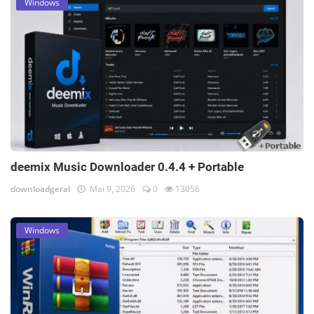
Windows
deemix Music Downloader 0.4.4 + Portable
downloadgeral
Mai 9, 2026
0
13056
Windows