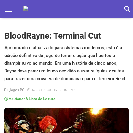
BloodRayne: Terminal Cut
Home
Apps
Aprimorado e atualizado para sistemas modernos, esta é a
edição definitiva do jogo de terror e ação que libertou o
Ebooks
dhampir ruivo no mundo. Em uma história de cinco anos,
Rayne deve parar um louco decidido a usar relíquias ocultas
Games
para trazer uma nova era de dominação para o Terceiro Reich.
Web
Jogos PC
Nov 21, 2020
0
1716
Música
Adicionar à Lista de Leitura
Jogos hoje na TV