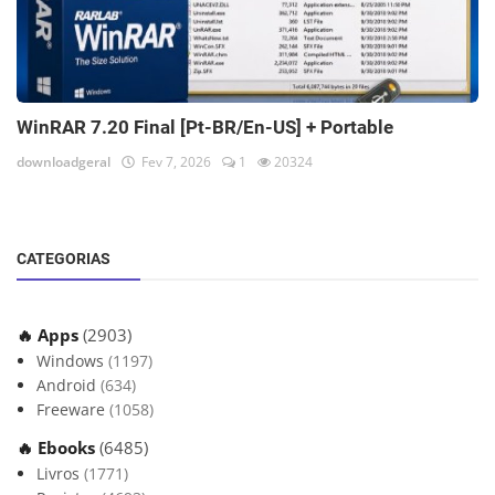
WinRAR 7.20 Final [Pt-BR/En-US] + Portable
downloadgeral
Fev 7, 2026
1
20324
CATEGORIAS
🔥 Apps
(2903)
Windows
(1197)
Android
(634)
Freeware
(1058)
🔥 Ebooks
(6485)
Livros
(1771)