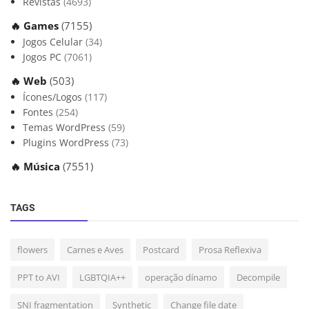
Revistas
(4693)
🔥 Games
(7155)
Jogos Celular
(34)
Jogos PC
(7061)
🔥 Web
(503)
Ícones/Logos
(117)
Fontes
(254)
Temas WordPress
(59)
Plugins WordPress
(73)
🔥 Música
(7551)
TAGS
flowers
Carnes e Aves
Postcard
Prosa Reflexiva
PPT to AVI
LGBTQIA++
operação dínamo
Decompile
SNI fragmentation
Synthetic
Change file date