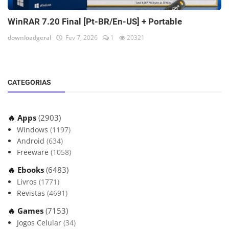
WinRAR 7.20 Final [Pt-BR/En-US] + Portable
downloadgeral
Fev 7, 2026
1
20321
CATEGORIAS
🔥 Apps
(2903)
Windows
(1197)
Android
(634)
Freeware
(1058)
🔥 Ebooks
(6483)
Livros
(1771)
Revistas
(4691)
🔥 Games
(7153)
Jogos Celular
(34)