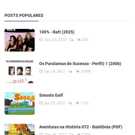
POSTS POPULARES
100% - Ratt (2025)
Dez 23, 2025
206
Os Paralamas do Sucesso - Perfil) 1 (2006)
Set 14, 2021
19998
Smoots Golf
Jan 25, 2022
1152
Aventuras na História 072 - Babilônia (PDF)
Dez 26, 2022
1353