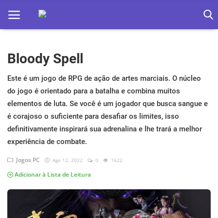
Bloody Spell
Home
Apps
Este é um jogo de RPG de ação de artes marciais. O núcleo
do jogo é orientado para a batalha e combina muitos
Ebooks
elementos de luta. Se você é um jogador que busca sangue e
é corajoso o suficiente para desafiar os limites, isso
Games
definitivamente inspirará sua adrenalina e lhe trará a melhor
Web
experiência de combate.
Jogos PC
Ago 12, 2022
0
1622
Música
Adicionar à Lista de Leitura
Jogos hoje na TV