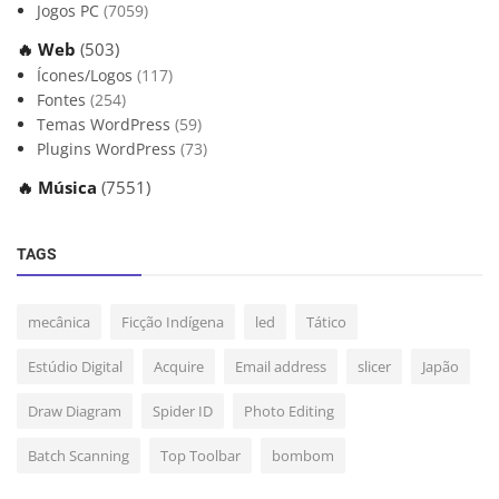
Jogos PC
(7059)
🔥 Web
(503)
Ícones/Logos
(117)
Fontes
(254)
Temas WordPress
(59)
Plugins WordPress
(73)
🔥 Música
(7551)
TAGS
mecânica
Ficção Indígena
led
Tático
Estúdio Digital
Acquire
Email address
slicer
Japão
Draw Diagram
Spider ID
Photo Editing
Batch Scanning
Top Toolbar
bombom