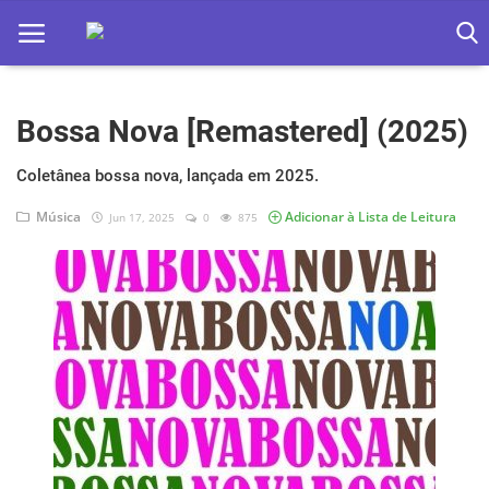
Bossa Nova [Remastered] (2025)
Home
Apps
Coletânea bossa nova, lançada em 2025.
Música
Adicionar à Lista de Leitura
Jun 17, 2025
0
875
Ebooks
Games
Web
Música
Jogos hoje na TV