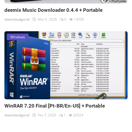
deemix Music Downloader 0.4.4 + Portable
downloadgeral
Mai 9, 2026
0
13058
Windows
WinRAR 7.20 Final [Pt-BR/En-US] + Portable
downloadgeral
Fev 7, 2026
1
20324