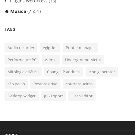
Plugins WordPress
(73)
🔥 Música
(7551)
TAGS
Audio recorder
egípcios
Printer manager
Performance PC
Admin
Underground Metal
Mitologia asiática
Change IP address
Icon generator
são paulo
Restore drive
churrasqueiras
Desktop widget
JPG Export
Flash Editor