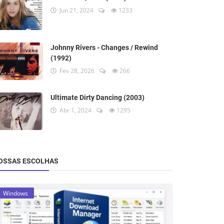
Jun 21, 2024
1233
Johnny Rivers - Changes / Rewind
(1992)
Fev 28, 2026
266
Ultimate Dirty Dancing (2003)
Abr 1, 2024
1295
OSSAS ESCOLHAS
Windows