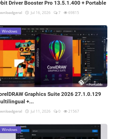
Obit Driver Booster Pro 13.5.1.400 + Portable
wnloadgeral
Jul 16, 2026
7
69815
Windows
orelDRAW Graphics Suite 2026 27.1.0.129
ultilingual +...
wnloadgeral
Jul 11, 2026
0
21567
Windows