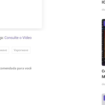
I
do
ga:
Consulte o Vídeo
hwave
Vaporwave
ecomendada para você
C
M
do