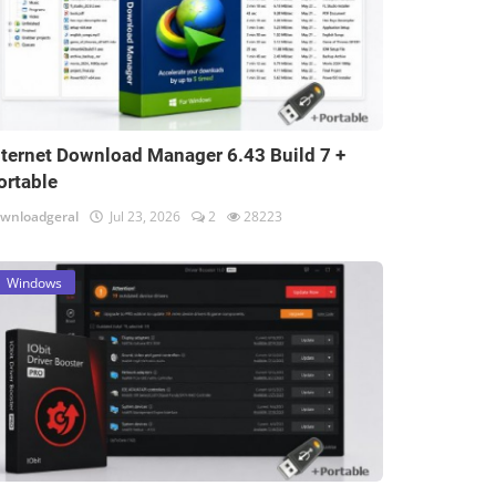
nternet Download Manager 6.43 Build 7 +
ortable
wnloadgeral
Jul 23, 2026
2
28223
Windows