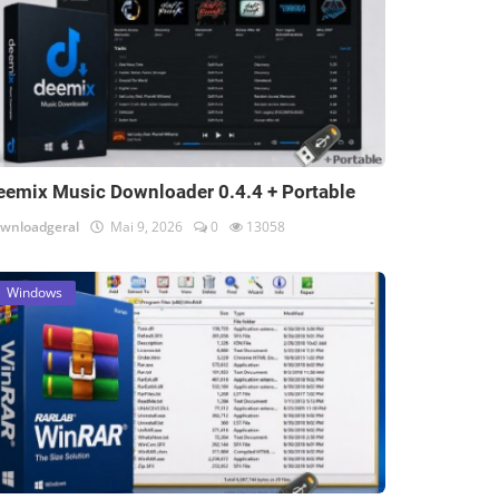
eemix Music Downloader 0.4.4 + Portable
wnloadgeral
Mai 9, 2026
0
13058
Windows