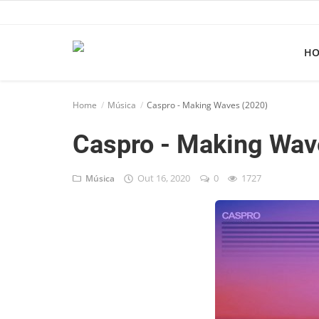
H
Home
Home
Música
Caspro - Making Waves (2020)
Apps
Caspro - Making Wav
Ebooks
Games
Out 16, 2020
0
1727
Música
Web
Música
Jogos hoje na TV