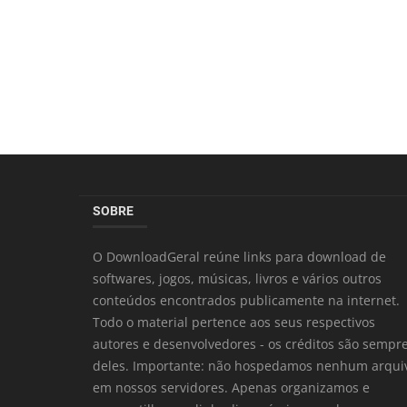
SOBRE
O DownloadGeral reúne links para download de
softwares, jogos, músicas, livros e vários outros
conteúdos encontrados publicamente na internet.
Todo o material pertence aos seus respectivos
autores e desenvolvedores - os créditos são sempr
deles. Importante: não hospedamos nenhum arqui
em nossos servidores. Apenas organizamos e