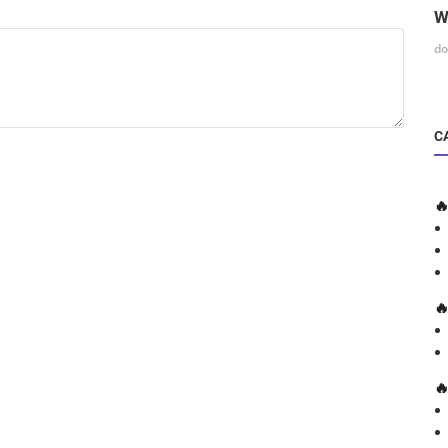
W
do
C


