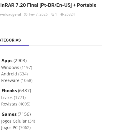
inRAR 7.20 Final [Pt-BR/En-US] + Portable
wnloadgeral
Fev 7, 2026
1
20324
ATEGORIAS
 Apps
(2903)
Windows
(1197)
Android
(634)
Freeware
(1058)
 Ebooks
(6487)
Livros
(1771)
Revistas
(4695)
 Games
(7156)
Jogos Celular
(34)
Jogos PC
(7062)