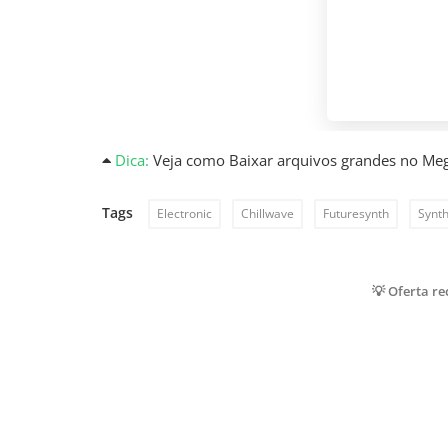
Dica:
Veja como Baixar arquivos grandes no Me
Tags
Electronic
Chillwave
Futuresynth
Synt
💡 Oferta r