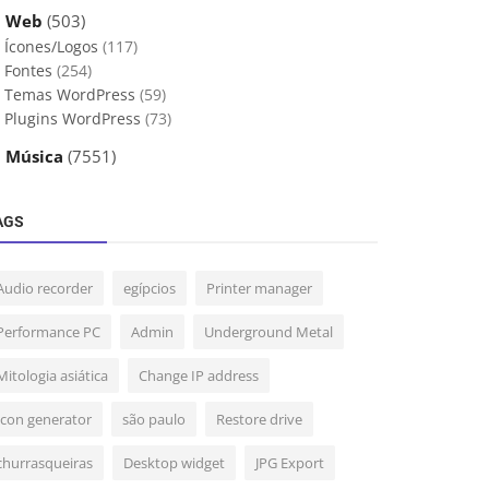
 Web
(503)
Ícones/Logos
(117)
Fontes
(254)
Temas WordPress
(59)
Plugins WordPress
(73)
 Música
(7551)
AGS
Audio recorder
egípcios
Printer manager
Performance PC
Admin
Underground Metal
Mitologia asiática
Change IP address
Icon generator
são paulo
Restore drive
churrasqueiras
Desktop widget
JPG Export