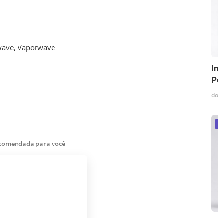
hwave, Vaporwave
I
P
do
ecomendada para você