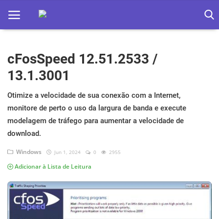
cFosSpeed 12.51.2533 /
Home
13.1.3001
Apps
Otimize a velocidade de sua conexão com a Internet,
Ebooks
monitore de perto o uso da largura de banda e execute
Games
modelagem de tráfego para aumentar a velocidade de
download.
Web
Windows
Jun 1, 2024
0
2955
Música
Adicionar à Lista de Leitura
Jogos hoje na TV