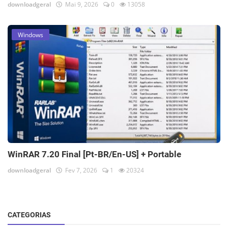
downloadgeral
Mai 9, 2026
0
13058
Windows
WinRAR 7.20 Final [Pt-BR/En-US] + Portable
downloadgeral
Fev 7, 2026
1
20324
CATEGORIAS