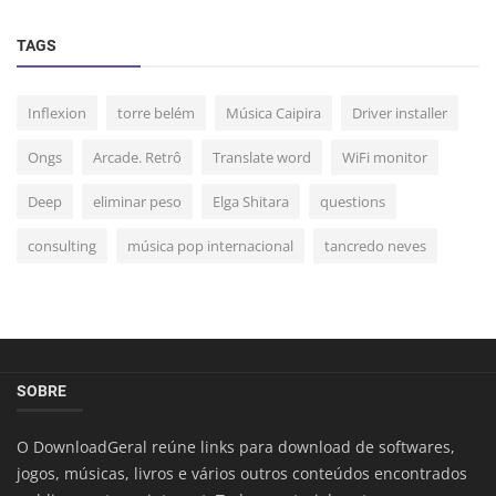
TAGS
Inflexion
torre belém
Música Caipira
Driver installer
Ongs
Arcade. Retrô
Translate word
WiFi monitor
Deep
eliminar peso
Elga Shitara
questions
consulting
música pop internacional
tancredo neves
SOBRE
O DownloadGeral reúne links para download de softwares,
jogos, músicas, livros e vários outros conteúdos encontrados