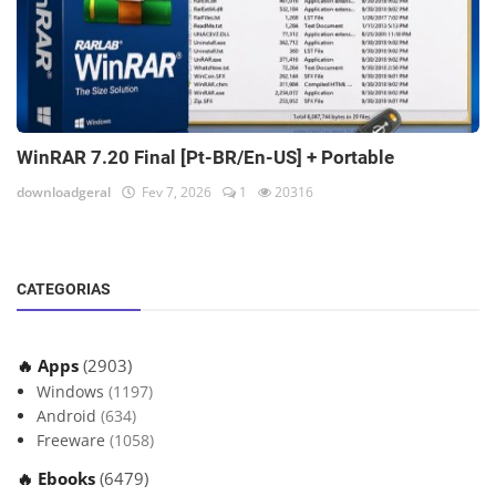
WinRAR 7.20 Final [Pt-BR/En-US] + Portable
downloadgeral
Fev 7, 2026
1
20316
CATEGORIAS
🔥 Apps
(2903)
Windows
(1197)
Android
(634)
Freeware
(1058)
🔥 Ebooks
(6479)