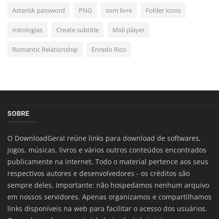
Asterisk password
PNG
som livre
Folder icons
mitologias
Create subtitle
Midi player
Romantic Relationship
Enredo Rico
SOBRE
O DownloadGeral reúne links para download de softwares,
jogos, músicas, livros e vários outros conteúdos encontrados
publicamente na internet. Todo o material pertence aos seus
respectivos autores e desenvolvedores - os créditos são
sempre deles. Importante: não hospedamos nenhum arquivo
em nossos servidores. Apenas organizamos e compartilhamos
links disponíveis na web para facilitar o acesso dos usuários.