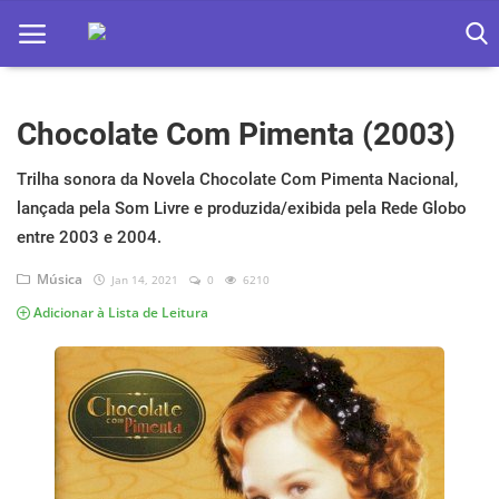
Chocolate Com Pimenta (2003)
Home
Apps
Trilha sonora da Novela Chocolate Com Pimenta Nacional,
lançada pela Som Livre e produzida/exibida pela Rede Globo
Ebooks
entre 2003 e 2004.
Games
Música
Jan 14, 2021
0
6210
Adicionar à Lista de Leitura
Web
Música
Jogos hoje na TV