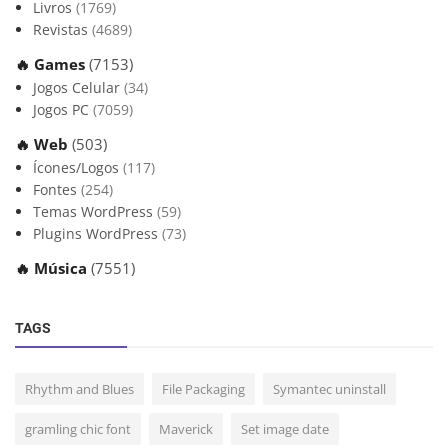
Livros
(1769)
Revistas
(4689)
🔥 Games
(7153)
Jogos Celular
(34)
Jogos PC
(7059)
🔥 Web
(503)
Ícones/Logos
(117)
Fontes
(254)
Temas WordPress
(59)
Plugins WordPress
(73)
🔥 Música
(7551)
TAGS
Rhythm and Blues
File Packaging
Symantec uninstall
gramling chic font
Maverick
Set image date