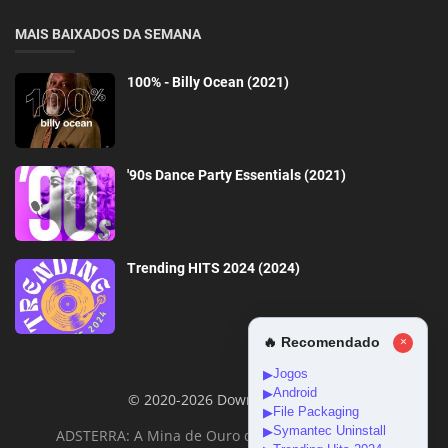
MAIS BAIXADOS DA SEMANA
100% - Billy Ocean (2021)
'90s Dance Party Essentials (2021)
Trending HITS 2024 (2024)
🔥 Recomendado
×
Jogos
▶
Android
▶
© 2020-2026 DownloadGeral
File Packaging
▶
Symantec Uninstall
▶
ADSTERRA: A Mina de Ouro da Monetização Online