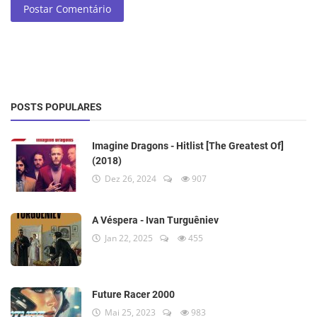
Postar Comentário
POSTS POPULARES
Imagine Dragons - Hitlist [The Greatest Of]
(2018)
Dez 26, 2024
907
A Véspera - Ivan Turguêniev
Jan 22, 2025
455
Future Racer 2000
Mai 25, 2023
983