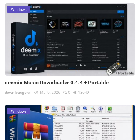
Windows
deemix Music Downloader 0.4.4 + Portable
downloadgeral
Mai 9, 2026
0
13049
Windows