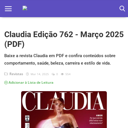
Claudia Edição 762 - Março 2025
Home
(PDF)
Apps
Baixe a revista Claudia em PDF e confira conteúdos sobre
Ebooks
comportamento, saúde, beleza, carreira e estilo de vida.
Games
Revistas
Mar 14, 2025
0
554
Adicionar à Lista de Leitura
Web
Música
Jogos hoje na TV