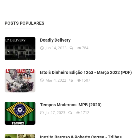
POSTS POPULARES
Deadly Delivery
Jun 14, 2023
784
Isto É Dinheiro Edição 1263 - Março 2022 (PDF)
Mar 4, 2022
1507
Tempos Modernos: MPB (2020)
Jul 27, 2023
1712
Inezita Barroso & Roberto Correa - Trilhas