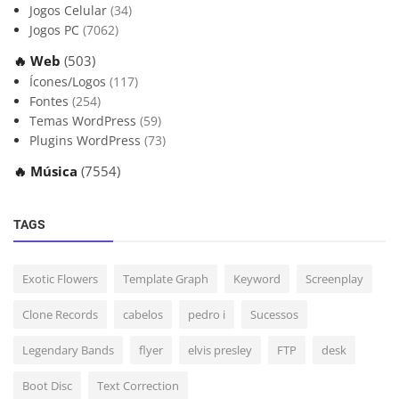
Jogos Celular
(34)
Jogos PC
(7062)
🔥 Web
(503)
Ícones/Logos
(117)
Fontes
(254)
Temas WordPress
(59)
Plugins WordPress
(73)
🔥 Música
(7554)
TAGS
Exotic Flowers
Template Graph
Keyword
Screenplay
Clone Records
cabelos
pedro i
Sucessos
Legendary Bands
flyer
elvis presley
FTP
desk
Boot Disc
Text Correction