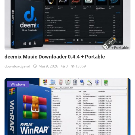
deemix Music Downloader 0.4.4 + Portable
downloadgeral
Mai 9, 2026
0
13069
Windows