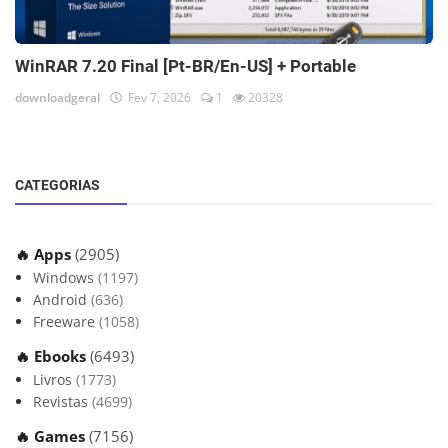
WinRAR 7.20 Final [Pt-BR/En-US] + Portable
downloadgeral
Fev 7, 2026
1
20328
CATEGORIAS
🔥 Apps
(2905)
Windows
(1197)
Android
(636)
Freeware
(1058)
🔥 Ebooks
(6493)
Livros
(1773)
Revistas
(4699)
🔥 Games
(7156)