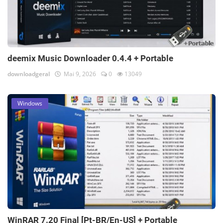
deemix Music Downloader 0.4.4 + Portable
downloadgeral
Mai 9, 2026
0
13049
Windows
WinRAR 7.20 Final [Pt-BR/En-US] + Portable