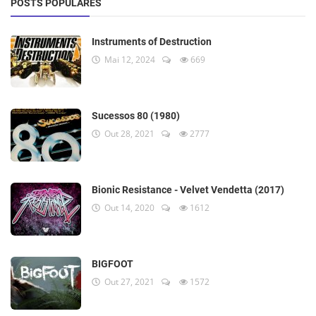
POSTS POPULARES
Instruments of Destruction
Mai 12, 2024
669
Sucessos 80 (1980)
Out 28, 2021
2777
Bionic Resistance - Velvet Vendetta (2017)
Out 14, 2020
1612
BIGFOOT
Out 27, 2021
1572