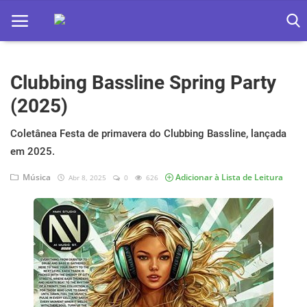
Clubbing Bassline Spring Party
Home
(2025)
Apps
Coletânea Festa de primavera do Clubbing Bassline, lançada
Ebooks
em 2025.
Games
Música
Adicionar à Lista de Leitura
Abr 8, 2025
0
626
Web
Música
Jogos hoje na TV