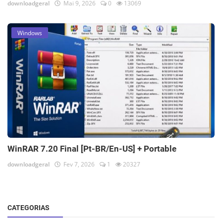
downloadgeral
Mai 9, 2026
0
13069
Windows
WinRAR 7.20 Final [Pt-BR/En-US] + Portable
downloadgeral
Fev 7, 2026
1
20327
CATEGORIAS