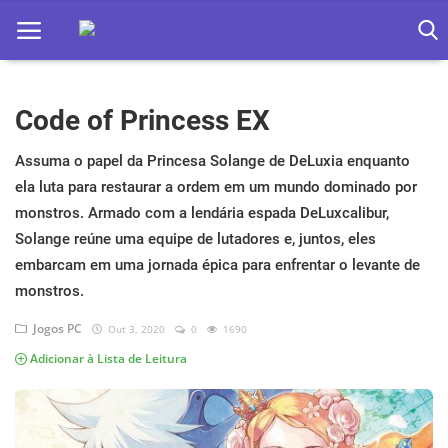
Code of Princess EX
Home
Apps
Assuma o papel da Princesa Solange de DeLuxia enquanto
ela luta para restaurar a ordem em um mundo dominado por
Ebooks
monstros. Armado com a lendária espada DeLuxcalibur,
Solange reúne uma equipe de lutadores e, juntos, eles
Games
embarcam em uma jornada épica para enfrentar o levante de
Web
monstros.
Jogos PC
Out 3, 2020
0
1690
Música
Adicionar à Lista de Leitura
Jogos hoje na TV