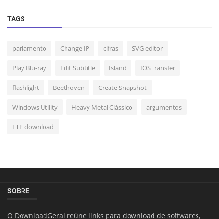
TAGS
parlamento
Change IP
cifras
SVG editor
Play Blu-ray
Edit Subtitle
Island
IOS transfer
flashlight
Beethoven
Create Snapshot
Windows Utility
Heavy Metal Clássico
argumentos
FTP download
SOBRE
O DownloadGeral reúne links para download de softwares,