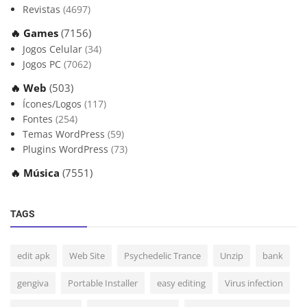
Revistas
(4697)
🔥 Games
(7156)
Jogos Celular
(34)
Jogos PC
(7062)
🔥 Web
(503)
Ícones/Logos
(117)
Fontes
(254)
Temas WordPress
(59)
Plugins WordPress
(73)
🔥 Música
(7551)
TAGS
edit apk
Web Site
Psychedelic Trance
Unzip
bank
gengiva
Portable Installer
easy editing
Virus infection