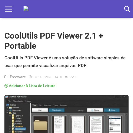
CoolUtils PDF Viewer 2.1 +
Home
Portable
Apps
CoolUtils PDF Viewer é uma solução de software simples de
Ebooks
usar que permite visualizar arquivos PDF.
Games
Freeware
Dez 16, 2020
0
2510
Adicionar à Lista de Leitura
Web
Música
Jogos hoje na TV