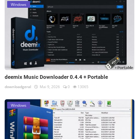
Windows
deemix Music Downloader 0.4.4 + Portable
downloadgeral
Mai 9, 2026
0
13065
Windows