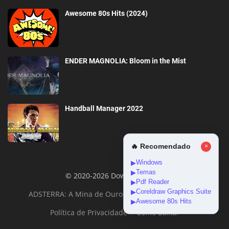
Awesome 80s Hits (2024)
ENDER MAGNOLIA: Bloom in the Mist
Handball Manager 2022
🔥 Recomendado
×
Windows
▶
Temas
▶
© 2020-2026 DownloadGeral
Pdf Reader
▶
Coreldraw Graphics Suite
▶
ADSTERRA: A Mina de Ouro da Monetização Online
Awesome 80s Hits
▶
Política de Privacidade
Como Baixar