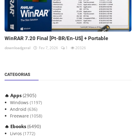
WinRAR 7.20 Final [Pt-BR/En-US] + Portable
downloadgeral
Fev 7, 2026
1
20326
CATEGORIAS
🔥 Apps
(2905)
Windows
(1197)
Android
(636)
Freeware
(1058)
🔥 Ebooks
(6490)
Livros
(1772)