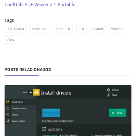
CoolUtils PDF Viewer 2.1 Portable
Tags
PDF reader
View PDF
Open PDF
PDF
Reader
Viewer
View
POSTS RELACIONADOS