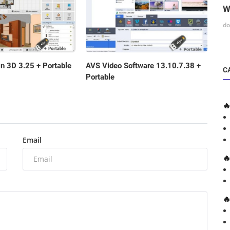
W
do
gn 3D 3.25 + Portable
AVS Video Software 13.10.7.38 +
C
Portable

Email

