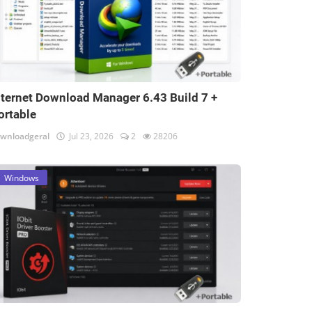
nternet Download Manager 6.43 Build 7 +
ortable
wnloadgeral
Jul 23, 2026
2
28206
Windows