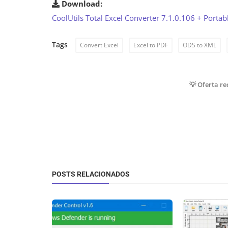
Download:
CoolUtils Total Excel Converter 7.1.0.106 + Portab
Tags
Convert Excel
Excel to PDF
ODS to XML
💡 Oferta r
POSTS RELACIONADOS