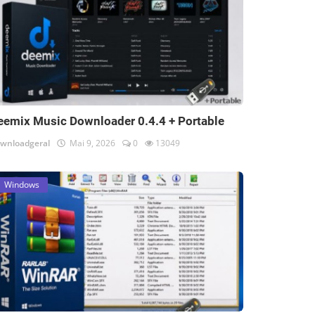
eemix Music Downloader 0.4.4 + Portable
wnloadgeral
Mai 9, 2026
0
13049
Windows