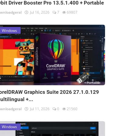
Obit Driver Booster Pro 13.5.1.400 + Portable
wnloadgeral
Jul 16, 2026
7
69807
Windows
orelDRAW Graphics Suite 2026 27.1.0.129
ultilingual +...
wnloadgeral
Jul 11, 2026
0
21560
Windows