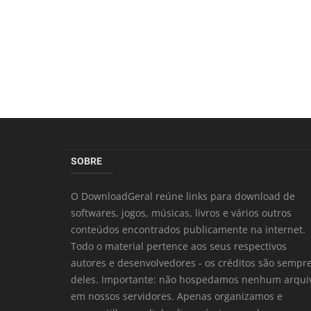
SOBRE
O DownloadGeral reúne links para download de
softwares, jogos, músicas, livros e vários outros
conteúdos encontrados publicamente na internet.
Todo o material pertence aos seus respectivos
autores e desenvolvedores - os créditos são sempr
deles. Importante: não hospedamos nenhum arqui
em nossos servidores. Apenas organizamos e