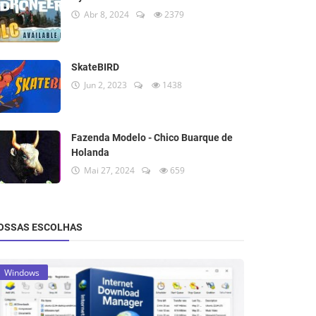
Abr 8, 2024
2379
SkateBIRD
Jun 2, 2023
1438
Fazenda Modelo - Chico Buarque de
Holanda
Mai 27, 2024
659
OSSAS ESCOLHAS
Windows