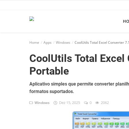
H
Home
Home
Apps
Windows
CoolUtils Total Excel Converter 7.
Apps
CoolUtils Total Excel
Ebooks
Portable
Games
Web
Aplicativo simples que permite converter plani
formatos suportados.
Música
Dez 15, 2025
0
2062
Windows
Jogos hoje na TV