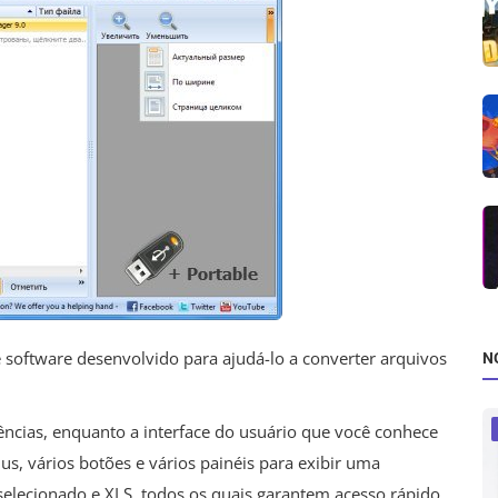
software desenvolvido para ajudá-lo a converter arquivos
N
ências, enquanto a interface do usuário que você conhece
s, vários botões e vários painéis para exibir uma
 selecionado e XLS, todos os quais garantem acesso rápido