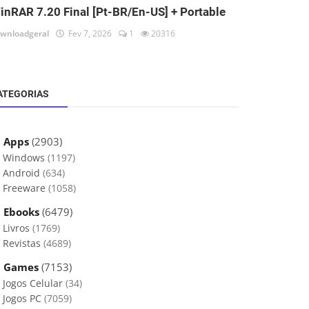
inRAR 7.20 Final [Pt-BR/En-US] + Portable
wnloadgeral
Fev 7, 2026
1
20316
ATEGORIAS
 Apps
(2903)
Windows
(1197)
Android
(634)
Freeware
(1058)
 Ebooks
(6479)
Livros
(1769)
Revistas
(4689)
 Games
(7153)
Jogos Celular
(34)
Jogos PC
(7059)