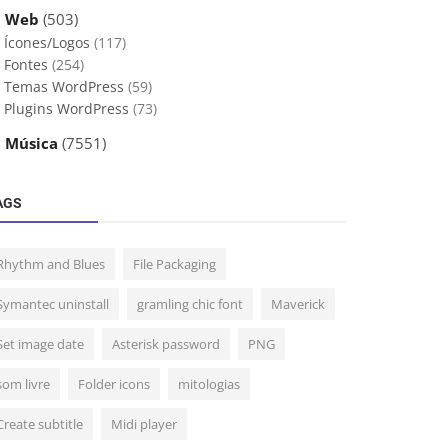
 Web
(503)
Ícones/Logos
(117)
Fontes
(254)
Temas WordPress
(59)
Plugins WordPress
(73)
 Música
(7551)
AGS
Rhythm and Blues
File Packaging
Symantec uninstall
gramling chic font
Maverick
Set image date
Asterisk password
PNG
som livre
Folder icons
mitologias
Create subtitle
Midi player