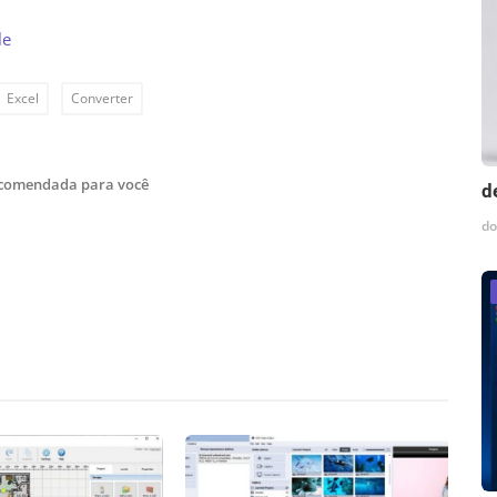
le
Excel
Converter
ecomendada para você
d
do