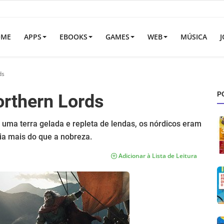
OME
APPS
EBOOKS
GAMES
WEB
MÚSICA
J
ds
P
orthern Lords
uma terra gelada e repleta de lendas, os nórdicos eram
ia mais do que a nobreza.
Adicionar à Lista de Leitura