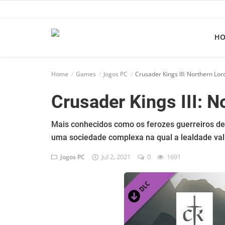
H
Home
Home
Games
Jogos PC
Crusader Kings III: Northern Lor
Apps
Crusader Kings III: N
Ebooks
Games
Mais conhecidos como os ferozes guerreiros de 
uma sociedade complexa na qual a lealdade val
Web
Jul 2, 2021
0
1691
Jogos PC
Música
Jogos hoje na TV