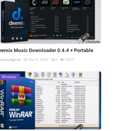
eemix Music Downloader 0.4.4 + Portable
wnloadgeral
Mai 9, 2026
0
13057
Windows