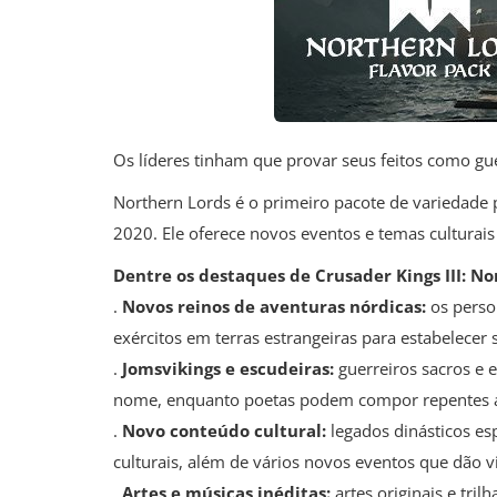
Os líderes tinham que provar seus feitos como g
Northern Lords é o primeiro pacote de variedade 
2020. Ele oferece novos eventos e temas culturais
Dentre os destaques de Crusader Kings III: No
.
Novos reinos de aventuras nórdicas:
os perso
exércitos em terras estrangeiras para estabelecer 
.
Jomsvikings e escudeiras:
guerreiros sacros e 
nome, enquanto poetas podem compor repentes af
.
Novo conteúdo cultural:
legados dinásticos esp
culturais, além de vários novos eventos que dão vi
.
Artes e músicas inéditas:
artes originais e tril