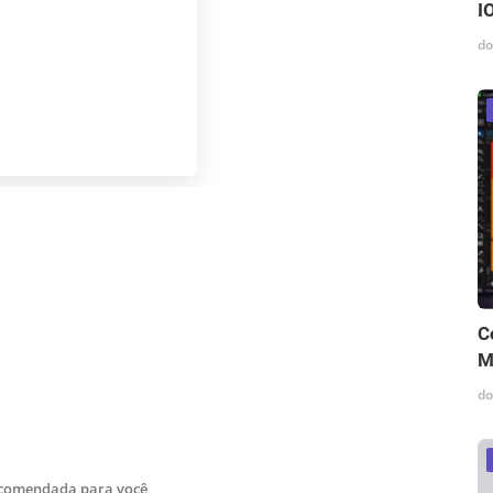
I
do
C
M
do
ecomendada para você