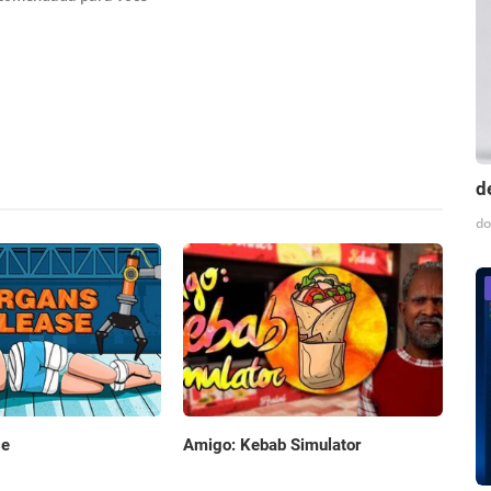
d
do
se
Amigo: Kebab Simulator