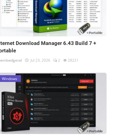
nternet Download Manager 6.43 Build 7 +
ortable
wnloadgeral
Jul 23, 2026
2
28221
Windows