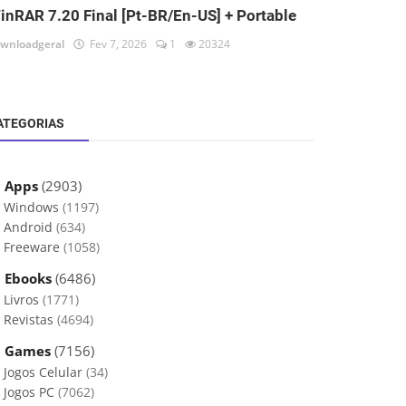
inRAR 7.20 Final [Pt-BR/En-US] + Portable
wnloadgeral
Fev 7, 2026
1
20324
ATEGORIAS
 Apps
(2903)
Windows
(1197)
Android
(634)
Freeware
(1058)
 Ebooks
(6486)
Livros
(1771)
Revistas
(4694)
 Games
(7156)
Jogos Celular
(34)
Jogos PC
(7062)