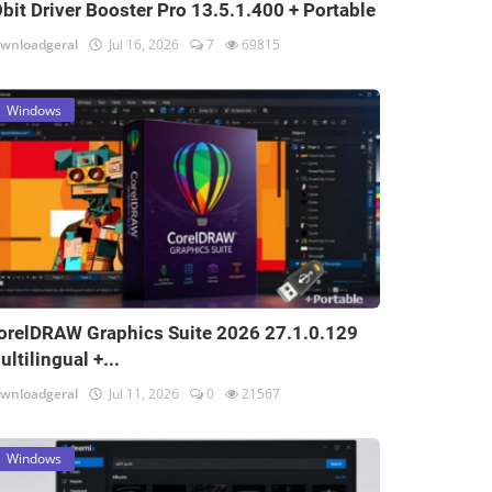
Obit Driver Booster Pro 13.5.1.400 + Portable
wnloadgeral
Jul 16, 2026
7
69815
Windows
orelDRAW Graphics Suite 2026 27.1.0.129
ultilingual +...
wnloadgeral
Jul 11, 2026
0
21567
Windows