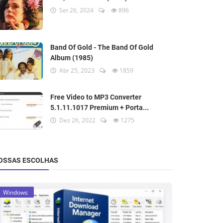
Set 26, 2024
896
Band Of Gold - The Band Of Gold
Album (1985)
Abr 25, 2023
1859
Free Video to MP3 Converter
5.1.11.1017 Premium + Porta...
Dez 26, 2022
1275
OSSAS ESCOLHAS
Windows