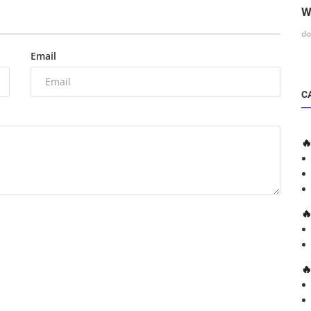
W
do
Email
C


