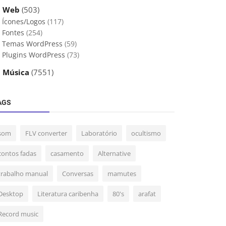
 Web
(503)
Ícones/Logos
(117)
Fontes
(254)
Temas WordPress
(59)
Plugins WordPress
(73)
 Música
(7551)
AGS
som
FLV converter
Laboratório
ocultismo
contos fadas
casamento
Alternative
trabalho manual
Conversas
mamutes
Desktop
Literatura caribenha
80's
arafat
Record music