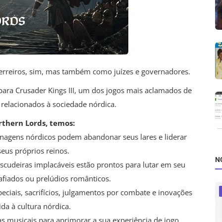
uerreiros, sim, mas também como juízes e governadores.
para Crusader Kings III, um dos jogos mais aclamados de
 relacionados à sociedade nórdica.
rthern Lords, temos:
nagens nórdicos podem abandonar seus lares e liderar
seus próprios reinos.
N
escudeiras implacáveis estão prontos para lutar em seu
iados ou prelúdios românticos.
eciais, sacrifícios, julgamentos por combate e inovações
da à cultura nórdica.
has musicais para aprimorar a sua experiência de jogo.