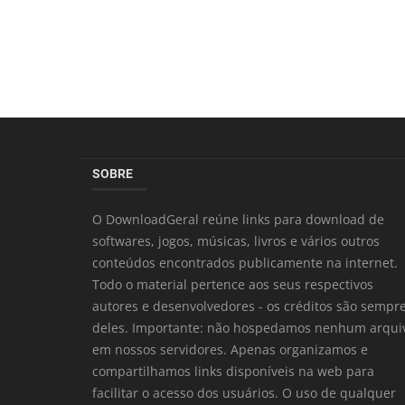
SOBRE
O DownloadGeral reúne links para download de
softwares, jogos, músicas, livros e vários outros
conteúdos encontrados publicamente na internet.
Todo o material pertence aos seus respectivos
autores e desenvolvedores - os créditos são sempr
deles. Importante: não hospedamos nenhum arqui
em nossos servidores. Apenas organizamos e
compartilhamos links disponíveis na web para
facilitar o acesso dos usuários. O uso de qualquer