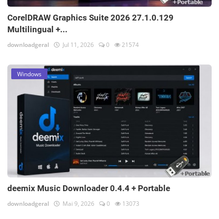
CorelDRAW Graphics Suite 2026 27.1.0.129
Multilingual +...
downloadgeral
Jul 11, 2026
0
21574
Windows
deemix Music Downloader 0.4.4 + Portable
downloadgeral
Mai 9, 2026
0
13073