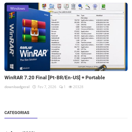
Windows
WinRAR 7.20 Final [Pt-BR/En-US] + Portable
downloadgeral
Fev 7, 2026
1
20328
CATEGORIAS