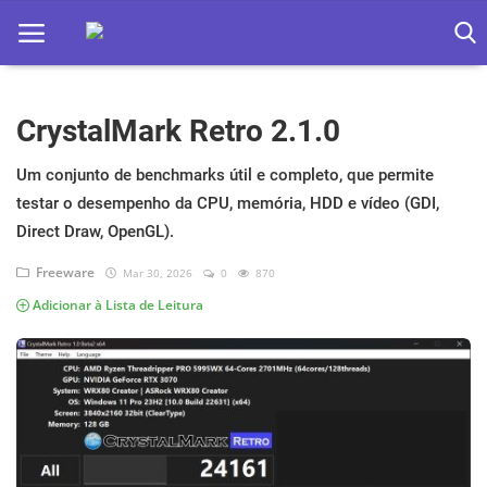
CrystalMark Retro 2.1.0
Home
Apps
Um conjunto de benchmarks útil e completo, que permite
testar o desempenho da CPU, memória, HDD e vídeo (GDI,
Ebooks
Direct Draw, OpenGL).
Games
Freeware
Mar 30, 2026
0
870
Adicionar à Lista de Leitura
Web
Música
Jogos hoje na TV