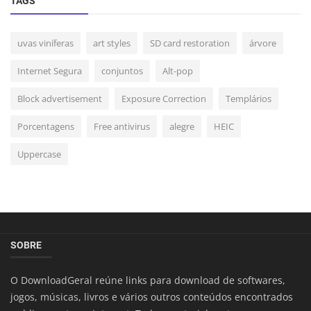
TAGS
uvas viníferas
art styles
SD card restoration
árvore
Internet Segura
conjuntos
Alt-pop
Block advertisement
Exposure Correction
Templários
Porcentagens
Free antivirus
alegre
HEIC
Uppercase
SOBRE
O DownloadGeral reúne links para download de softwares,
jogos, músicas, livros e vários outros conteúdos encontrados