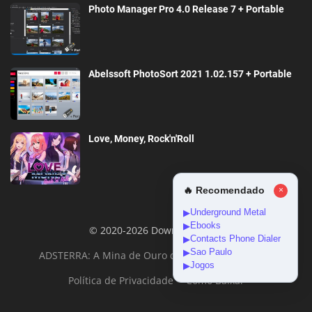
Photo Manager Pro 4.0 Release 7 + Portable
Abelssoft PhotoSort 2021 1.02.157 + Portable
Love, Money, Rock'n'Roll
🔥 Recomendado
×
Underground Metal
▶
Ebooks
▶
© 2020-2026 DownloadGeral
Contacts Phone Dialer
▶
Sao Paulo
▶
ADSTERRA: A Mina de Ouro da Monetização Online
Jogos
▶
Política de Privacidade
Como Baixar