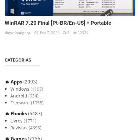
WinRAR 7.20 Final [Pt-BR/En-US] + Portable
downloadgeral
Fev 7, 2026
1
20324
CATEGORIAS
🔥 Apps
(2903)
Windows
(1197)
Android
(634)
Freeware
(1058)
🔥 Ebooks
(6487)
Livros
(1771)
Revistas
(4695)
🔥 Games
(7156)