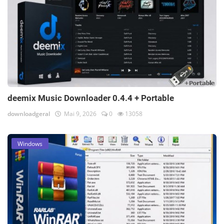
deemix Music Downloader 0.4.4 + Portable
downloadgeral
Mai 9, 2026
0
13058
Windows