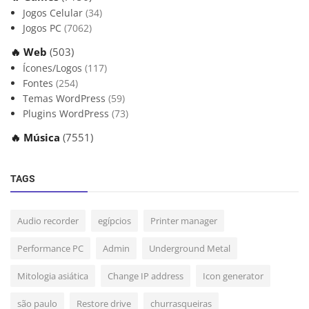
Jogos Celular
(34)
Jogos PC
(7062)
🔥 Web
(503)
Ícones/Logos
(117)
Fontes
(254)
Temas WordPress
(59)
Plugins WordPress
(73)
🔥 Música
(7551)
TAGS
Audio recorder
egípcios
Printer manager
Performance PC
Admin
Underground Metal
Mitologia asiática
Change IP address
Icon generator
são paulo
Restore drive
churrasqueiras