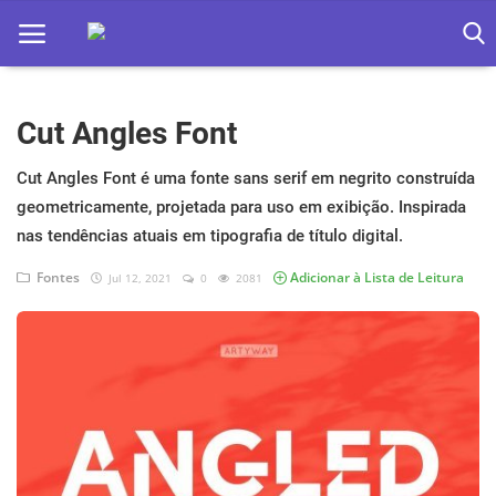
Cut Angles Font
Home
Apps
Cut Angles Font é uma fonte sans serif em negrito construída
geometricamente, projetada para uso em exibição. Inspirada
Ebooks
nas tendências atuais em tipografia de título digital.
Games
Fontes
Adicionar à Lista de Leitura
Jul 12, 2021
0
2081
Web
Música
Jogos hoje na TV