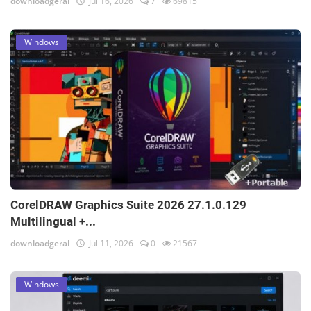
downloadgeral
Jul 16, 2026
7
69815
Windows
CorelDRAW Graphics Suite 2026 27.1.0.129
Multilingual +...
downloadgeral
Jul 11, 2026
0
21567
Windows