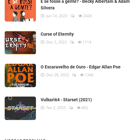
E se fosse a gente? - Becky Albertalli & Adam
Silvera
Jun 14, 2023
2426
Curse of Eternity
Dez 2, 2022
1114
O Escaravelho de Ouro - Edgar Allan Poe
Dez 28, 2022
1346
Vulkari64 - Starset (2021)
Fev 2, 2025
462