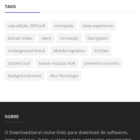
TAGS
veja edição 2993 pdf
monopoly
sleep experience
Extract Video
silent
Formação
Decryption
Underground Metal
Mobile migration
ACDSee
System tool
baixar músicas AOR
primeiros socorros
background erase
Alta Tecnologia
SOBRE
O DownloadGeral reúne links para download de softwares,
jogos, músicas, livros e vários outros conteúdos encontrados