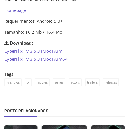
Homepage
Requerimentos: Android 5.0+
Tamanho: 16.2 Mb / 16.4 Mb
Download:
CyberFlix TV 3.5.3 [Mod] Arm
CyberFlix TV 3.5.3 [Mod] Arm64
Tags
tv shows
tv
movies
series
actors
trailers
releases
POSTS RELACIONADOS