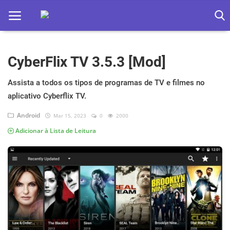
CyberFlix TV 3.5.3 [Mod]
Home
Apps
Assista a todos os tipos de programas de TV e filmes no
aplicativo Cyberflix TV.
Ebooks
Android
Mar 15, 2023
0
2000
Games
Adicionar à Lista de Leitura
Web
Música
Jogos hoje na TV