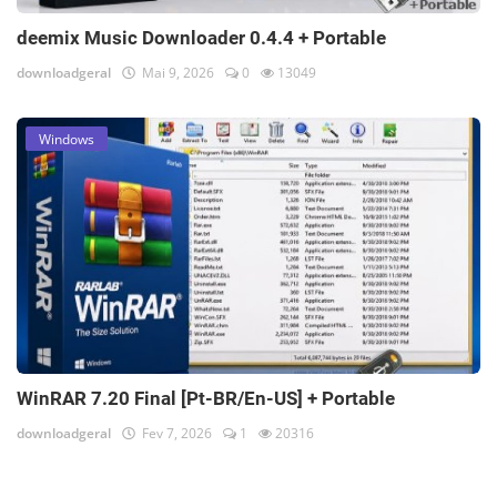
deemix Music Downloader 0.4.4 + Portable
downloadgeral
Mai 9, 2026
0
13049
Windows
WinRAR 7.20 Final [Pt-BR/En-US] + Portable
downloadgeral
Fev 7, 2026
1
20316