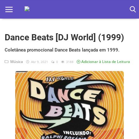
Dance Beats [DJ World] (1999)
Home
Apps
Coletânea promocional Dance Beats lançada em 1999.
Música
Adicionar à Lista de Leitura
Abr 9, 2021
0
3188
Ebooks
Games
Web
Música
Jogos hoje na TV