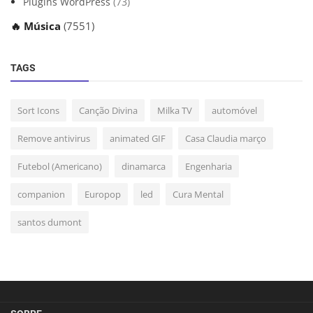
Plugins WordPress
(73)
🔥 Música
(7551)
TAGS
Sort Icons
Canção Divina
Milka TV
automóvel
Remove antivirus
animated GIF
Casa Claudia março
Futebol (Americano)
dinamarca
Engenharia
companion
Europop
led
Cura Mental
santos dumont