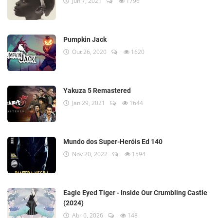
Jun 7, 2021
1796
Pumpkin Jack
Out 26, 2020
1620
Yakuza 5 Remastered
Jan 29, 2021
1644
Mundo dos Super-Heróis Ed 140
Nov 20, 2022
1594
Eagle Eyed Tiger - Inside Our Crumbling Castle
(2024)
Abr 6, 2026
148