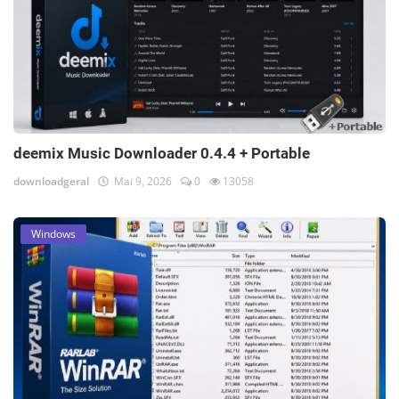
deemix Music Downloader 0.4.4 + Portable
downloadgeral
Mai 9, 2026
0
13058
Windows