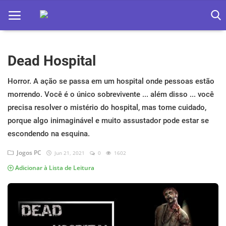
Dead Hospital
Home
Apps
Horror. A ação se passa em um hospital onde pessoas estão
morrendo. Você é o único sobrevivente ... além disso ... você
Ebooks
precisa resolver o mistério do hospital, mas tome cuidado,
porque algo inimaginável e muito assustador pode estar se
Games
escondendo na esquina.
Web
Jogos PC
Jun 21, 2021
0
1602
Música
Adicionar à Lista de Leitura
Jogos hoje na TV