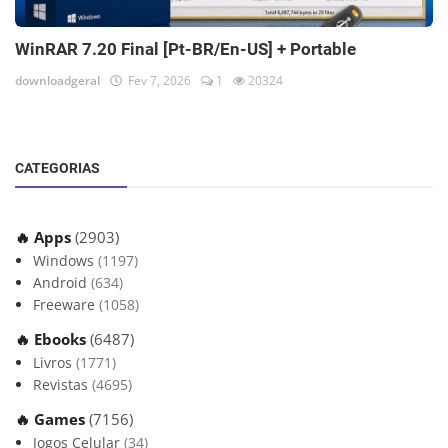
WinRAR 7.20 Final [Pt-BR/En-US] + Portable
downloadgeral
Fev 7, 2026
1
20324
CATEGORIAS
🔥 Apps
(2903)
Windows
(1197)
Android
(634)
Freeware
(1058)
🔥 Ebooks
(6487)
Livros
(1771)
Revistas
(4695)
🔥 Games
(7156)
Jogos Celular
(34)