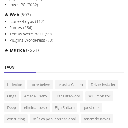
Jogos PC
(7062)
🔥 Web
(503)
Ícones/Logos
(117)
Fontes
(254)
Temas WordPress
(59)
Plugins WordPress
(73)
🔥 Música
(7551)
TAGS
Inflexion
torre belém
Música Caipira
Driver installer
Ongs
Arcade. Retrô
Translate word
WiFi monitor
Deep
eliminar peso
Elga Shitara
questions
consulting
música pop internacional
tancredo neves