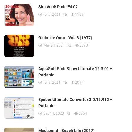
Sim Você Pode Ed 02
Jul 5, 2021
1188
Globo de Ouro - Vol. 3 (1977)
Mai 24, 2021
3090
AquaSoft SlideShow Ultimate 12.3.01 +
Portable
Jul 8, 2021
2097
Epubor Ultimate Converter 3.0.15.912 +
Portable
Set 14, 2023
3864
Medsound - Beach Life (2017)