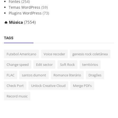
Fontes
(254)
Temas WordPress
(59)
Plugins WordPress
(73)
🔥 Música
(7554)
TAGS
Futebol Americano
Voice recoder
genesis rock coletânea
Change speed
Edit sector
Soft Rock
territórios
FLAC
santos dumont
Romance literário
Dragões
Check Port
Unlock Creative Cloud
Merge PDFs
Record music