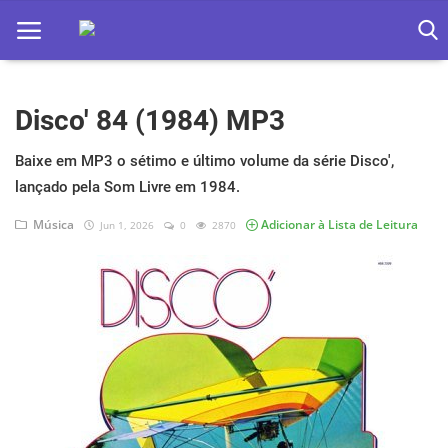
Disco' 84 (1984) MP3
Home
Apps
Baixe em MP3 o sétimo e último volume da série Disco',
lançado pela Som Livre em 1984.
Ebooks
Música
Adicionar à Lista de Leitura
Jun 1, 2026
0
2870
Games
Web
Música
Jogos hoje na TV