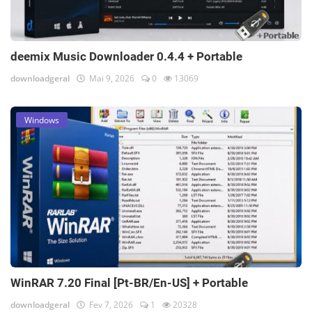
deemix Music Downloader 0.4.4 + Portable
downloadgeral
Mai 9, 2026
0
13069
Windows
WinRAR 7.20 Final [Pt-BR/En-US] + Portable
downloadgeral
Fev 7, 2026
1
20328