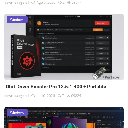
downloadgeral
Ago 9, 2026
2
28244
Windows
IObit Driver Booster Pro 13.5.1.400 + Portable
downloadgeral
Jul 16, 2026
7
69824
Windows