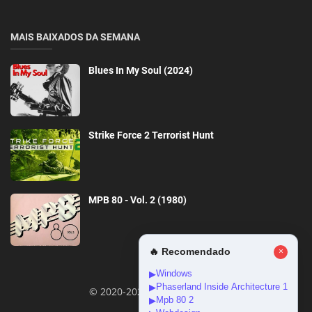
MAIS BAIXADOS DA SEMANA
Blues In My Soul (2024)
Strike Force 2 Terrorist Hunt
MPB 80 - Vol. 2 (1980)
🔥 Recomendado
×
Windows
▶
Phaserland Inside Architecture 1
▶
© 2020-2026 DownloadGeral
Mpb 80 2
▶