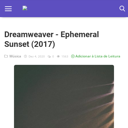
Dreamweaver - Ephemeral
Home
Sunset (2017)
Apps
Música
Adicionar à Lista de Leitura
Dez 4, 2020
0
1563
Ebooks
Games
Web
Música
Jogos hoje na TV