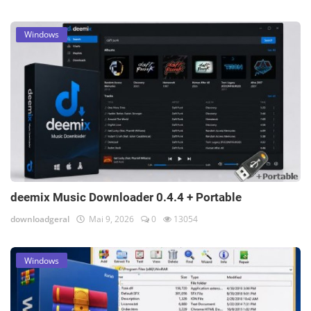
Windows
deemix Music Downloader 0.4.4 + Portable
downloadgeral
Mai 9, 2026
0
13054
Windows