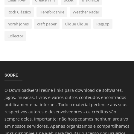
Clean RAM
Create VPN
ticket
Maximize
Rock Clássico
Herefordshire
Weather Radar
norah jones
craft paper
Clique Clique
RegExp
Collector
SOBRE
O DownloadGeral reúne links para download de softwares,
jogos, músicas, livros e vários outros conteúdos encontrados
publicamente na internet. Todo o material pertence aos seus
respectivos autores e desenvolvedores - os créditos são
sempre deles. Importante: não hospedamos nenhum arquivo
em nossos servidores. Apenas organizamos e compartilhamos
links disponíveis na web para facilitar o acesso dos usuários.