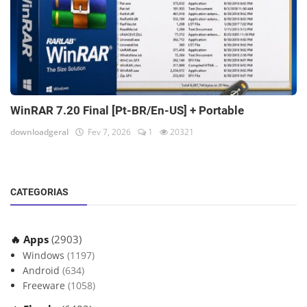
WinRAR 7.20 Final [Pt-BR/En-US] + Portable
downloadgeral
Fev 7, 2026
1
20321
CATEGORIAS
🔥 Apps
(2903)
Windows
(1197)
Android
(634)
Freeware
(1058)