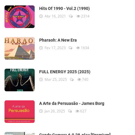
Hits Of 1990 - Vol.2 (1990)
Abr 16, 2021
2314
Pharaoh: A New Era
Fev 17, 2023
1634
FULL ENERGY 2025 (2025)
Mar 25, 2025
740
A Arte da Persuasão - James Borg
Jan 26, 2025
627
Candy Camera 6.0.28-play [Premium]