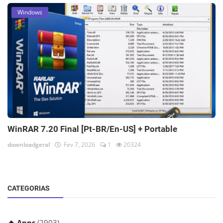
Windows
WinRAR 7.20 Final [Pt-BR/En-US] + Portable
downloadgeral
Fev 7, 2026
1
20324
CATEGORIAS
🔥 Apps
(2903)