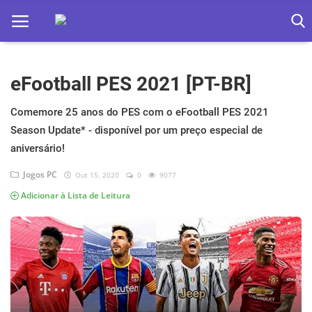
eFootball PES 2021 [PT-BR]
Home
Apps
Comemore 25 anos do PES com o eFootball PES 2021
Season Update* - disponível por um preço especial de
Ebooks
aniversário!
Games
Jogos PC
Out 15, 2020
0
9077
Adicionar à Lista de Leitura
Web
Música
Jogos hoje na TV