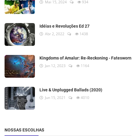
Mai 15, 2024
934
Idéias e Revoluções Ed 27
Abr 2, 2022
1438
Kingdoms of Amalur: Re-Reckoning - Fatesworn
Jan 12, 2023
1164
Live & Unplugged Ballads (2020)
Jun 15, 2021
4010
NOSSAS ESCOLHAS