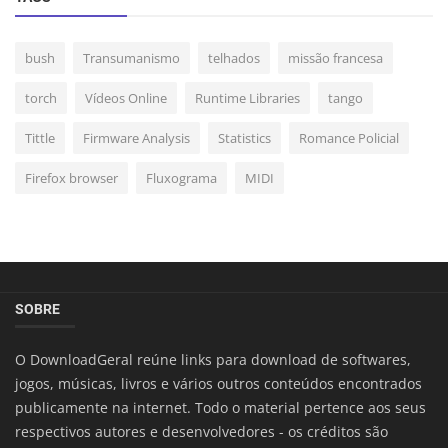
bush
Transumanismo
telhados
missão francesa
torch
Vídeos Online
Runtime Libraries
tango
Tittle
Firmware Analysis
Statistics
Romance Policial
Firefox browser
Fluxograma
MIDI
SOBRE
O DownloadGeral reúne links para download de softwares,
jogos, músicas, livros e vários outros conteúdos encontrados
publicamente na internet. Todo o material pertence aos seus
respectivos autores e desenvolvedores - os créditos são