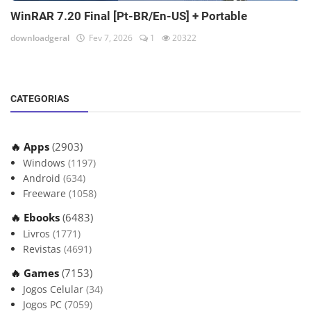
WinRAR 7.20 Final [Pt-BR/En-US] + Portable
downloadgeral
Fev 7, 2026
1
20322
CATEGORIAS
🔥 Apps
(2903)
Windows
(1197)
Android
(634)
Freeware
(1058)
🔥 Ebooks
(6483)
Livros
(1771)
Revistas
(4691)
🔥 Games
(7153)
Jogos Celular
(34)
Jogos PC
(7059)