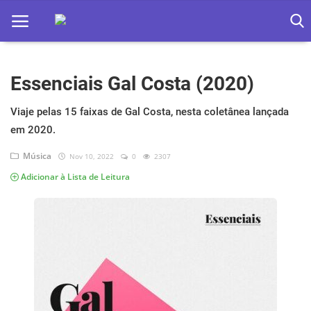
Essenciais Gal Costa (2020)
Home
Apps
Viaje pelas 15 faixas de Gal Costa, nesta coletânea lançada
em 2020.
Ebooks
Música
Nov 10, 2022
0
2307
Games
Adicionar à Lista de Leitura
Web
Música
Jogos hoje na TV