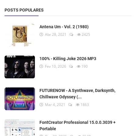
POSTS POPULARES
Antena Um - Vol. 2 (1980)
Abr 28, 2021
2425
100% - Killing Joke 2026 MP3
Fev 10, 2026
190
FUTURENOW - A Synthwave, Darksynth,
Chillwave Odyssey (...
Mar 4, 2021
1863
FontCreator Professional 15.0.0.3039 +
Portable