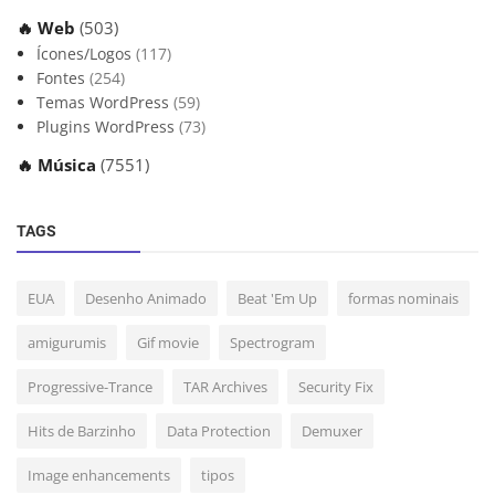
🔥 Web
(503)
Ícones/Logos
(117)
Fontes
(254)
Temas WordPress
(59)
Plugins WordPress
(73)
🔥 Música
(7551)
TAGS
EUA
Desenho Animado
Beat 'Em Up
formas nominais
amigurumis
Gif movie
Spectrogram
Progressive-Trance
TAR Archives
Security Fix
Hits de Barzinho
Data Protection
Demuxer
Image enhancements
tipos