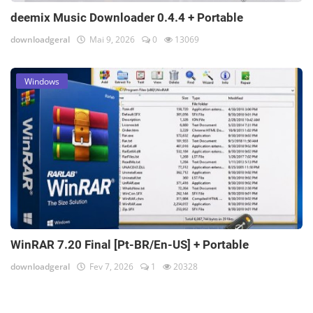
deemix Music Downloader 0.4.4 + Portable
downloadgeral
Mai 9, 2026
0
13069
Windows
WinRAR 7.20 Final [Pt-BR/En-US] + Portable
downloadgeral
Fev 7, 2026
1
20328