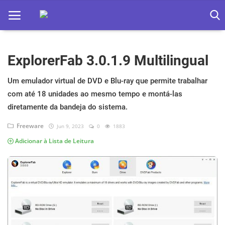
ExplorerFab 3.0.1.9 Multilingual
Home
Apps
Um emulador virtual de DVD e Blu-ray que permite trabalhar
com até 18 unidades ao mesmo tempo e montá-las
Ebooks
diretamente da bandeja do sistema.
Games
Freeware
Jun 9, 2023
0
1883
Adicionar à Lista de Leitura
Web
Música
Jogos hoje na TV