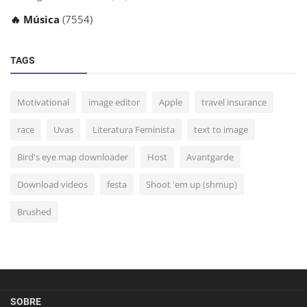
🔥 Música
(7554)
TAGS
Motivational
image editor
Apple
travel insurance
race
Uvas
Literatura Feminista
text to image
Bird's eye map downloader
Host
Avantgarde
Download videos
festa
Shoot 'em up (shmup)
Brushed
SOBRE