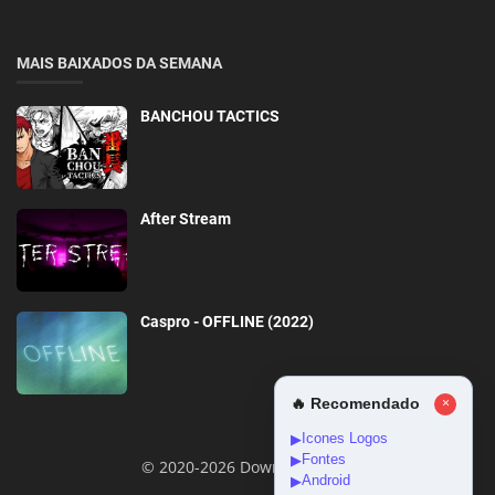
MAIS BAIXADOS DA SEMANA
BANCHOU TACTICS
After Stream
Caspro - OFFLINE (2022)
🔥 Recomendado
×
Icones Logos
▶
Fontes
▶
© 2020-2026 DownloadGeral
Android
▶