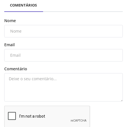
COMENTÁRIOS
Nome
Email
Comentário