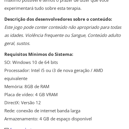
máximo possível e temos o prazer de dizer que você
experimentará tudo sobre esta terapia.
Descrição dos desenvolvedores sobre o conteúdo:
Este jogo pode conter conteúdo não apropriado para todas
as idades. Violência frequente ou Sangue, Conteúdo adulto
geral, sustos.
Requisitos Mínimos do Sistema:
SO: Windows 10 de 64 bits
Processador: Intel i5 ou i3 de nova geração / AMD
equivalente
Memória: 8GB de RAM
Placa de vídeo: 4 GB VRAM
DirectX: Versão 12
Rede: conexão de internet banda larga
Armazenamento: 4 GB de espaço disponível