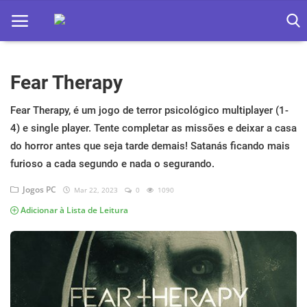
Fear Therapy
Home
Apps
Fear Therapy, é um jogo de terror psicológico multiplayer (1-
4) e single player. Tente completar as missões e deixar a casa
Ebooks
do horror antes que seja tarde demais! Satanás ficando mais
furioso a cada segundo e nada o segurando.
Games
Jogos PC
Mar 22, 2023
0
1090
Web
Adicionar à Lista de Leitura
Música
Jogos hoje na TV