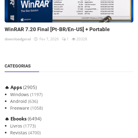
WinRAR 7.20 Final [Pt-BR/En-US] + Portable
downloadgeral
Fev 7, 2026
1
20328
CATEGORIAS
🔥 Apps
(2905)
Windows
(1197)
Android
(636)
Freeware
(1058)
🔥 Ebooks
(6494)
Livros
(1773)
Revistas
(4700)