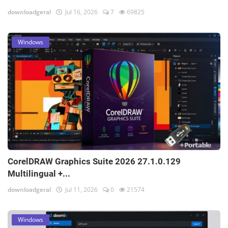
downloadgeral
Jul 16, 2026
7
69825
Windows
CorelDRAW Graphics Suite 2026 27.1.0.129
Multilingual +...
downloadgeral
Jul 11, 2026
0
21574
Windows