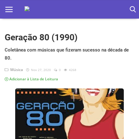
Geração 80 (1990)
Home
Apps
Coletânea com músicas que fizeram sucesso na década de
80.
Ebooks
Música
Nov 27, 2020
0
4268
Games
Adicionar à Lista de Leitura
Web
Música
Jogos hoje na TV