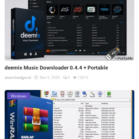
deemix Music Downloader 0.4.4 + Portable
downloadgeral
Mai 9, 2026
0
13073
Windows