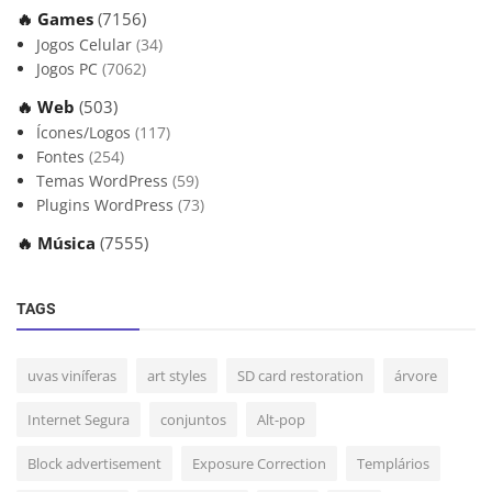
🔥 Games
(7156)
Jogos Celular
(34)
Jogos PC
(7062)
🔥 Web
(503)
Ícones/Logos
(117)
Fontes
(254)
Temas WordPress
(59)
Plugins WordPress
(73)
🔥 Música
(7555)
TAGS
uvas viníferas
art styles
SD card restoration
árvore
Internet Segura
conjuntos
Alt-pop
Block advertisement
Exposure Correction
Templários