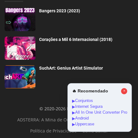
Bangers 2023 (2023)
Corações a Mil 6 Internacional (2018)
SuchArt: Genius Artist Simulator
🔥 Recomendado
×
Conjuntos
▶
Internet Segura
▶
© 2020-2026 DownloadGeral
All In One Unit Converter Pro
▶
Android
▶
ADSTERRA: A Mina de Ouro da Monetização Online
Uppercase
▶
Política de Privacidade
Como Baixar