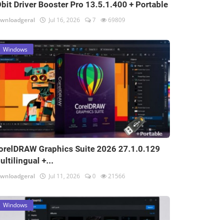
Obit Driver Booster Pro 13.5.1.400 + Portable
wnloadgeral
Jul 16, 2026
7
69809
Windows
orelDRAW Graphics Suite 2026 27.1.0.129
ultilingual +...
wnloadgeral
Jul 11, 2026
0
21566
Windows