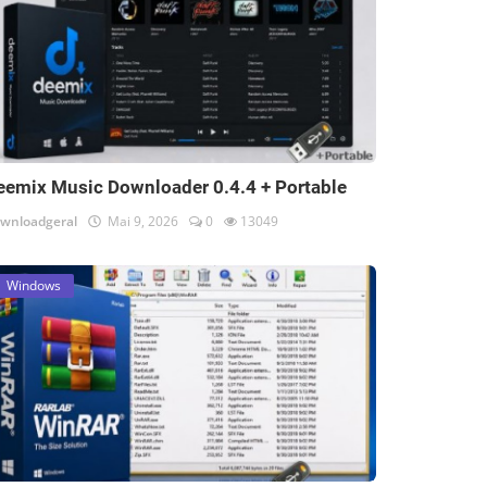
eemix Music Downloader 0.4.4 + Portable
wnloadgeral
Mai 9, 2026
0
13049
Windows