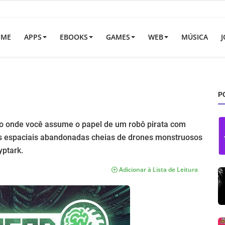
OME
APPS
EBOOKS
GAMES
WEB
MÚSICA
J
P
do onde você assume o papel de um robô pirata com
s espaciais abandonadas cheias de drones monstruosos
yptark.
Adicionar à Lista de Leitura