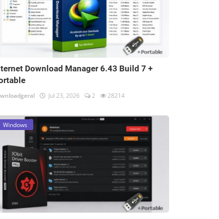
nternet Download Manager 6.43 Build 7 +
ortable
wnloadgeral
Jul 23, 2026
2
28214
Windows