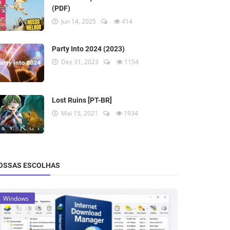
(PDF)
Jun 14, 2025
414
Party Into 2024 (2023)
Dez 31, 2023
1154
Lost Ruins [PT-BR]
Mai 15, 2021
1934
OSSAS ESCOLHAS
Windows