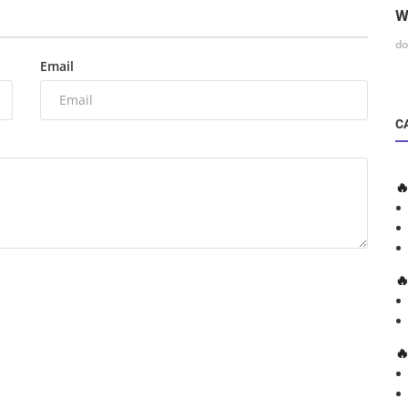
W
do
Email
C


