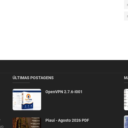
ÚLTIMAS POSTAGENS
M
OpenVPN 2.7.6-I001
e
Piauí - Agosto 2026 PDF
vo