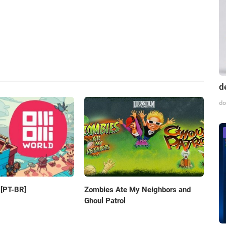
d
do
d [PT-BR]
Zombies Ate My Neighbors and
Ghoul Patrol