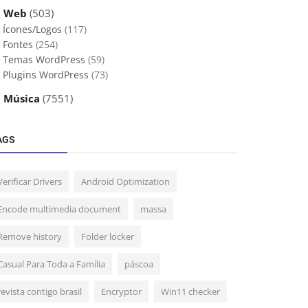
 Web
(503)
Ícones/Logos
(117)
Fontes
(254)
Temas WordPress
(59)
Plugins WordPress
(73)
 Música
(7551)
AGS
Verificar Drivers
Android Optimization
Encode multimedia document
massa
Remove history
Folder locker
Casual Para Toda a Família
páscoa
revista contigo brasil
Encryptor
Win11 checker