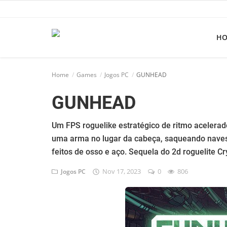
H
Home
Home
Games
Jogos PC
GUNHEAD
Apps
GUNHEAD
Ebooks
Games
Um FPS roguelike estratégico de ritmo acelera
uma arma no lugar da cabeça, saqueando nave
Web
feitos de osso e aço. Sequela do 2d roguelite Cr
Música
Nov 17, 2023
0
806
Jogos PC
Jogos hoje na TV