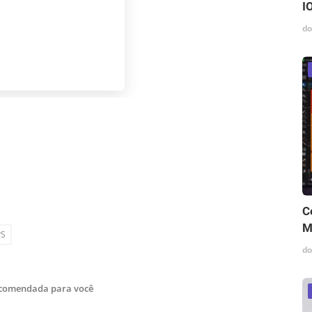
I
do
C
M
PS
do
ecomendada para você