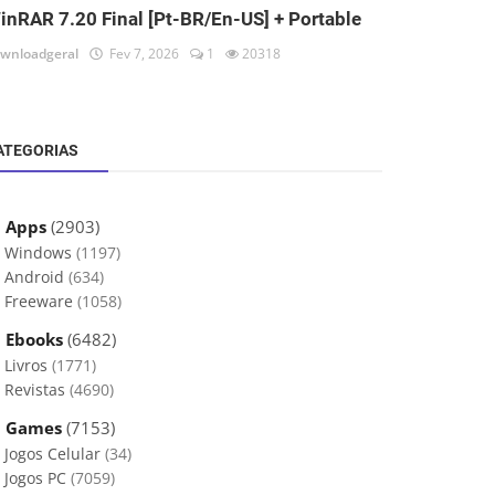
inRAR 7.20 Final [Pt-BR/En-US] + Portable
wnloadgeral
Fev 7, 2026
1
20318
ATEGORIAS
 Apps
(2903)
Windows
(1197)
Android
(634)
Freeware
(1058)
 Ebooks
(6482)
Livros
(1771)
Revistas
(4690)
 Games
(7153)
Jogos Celular
(34)
Jogos PC
(7059)