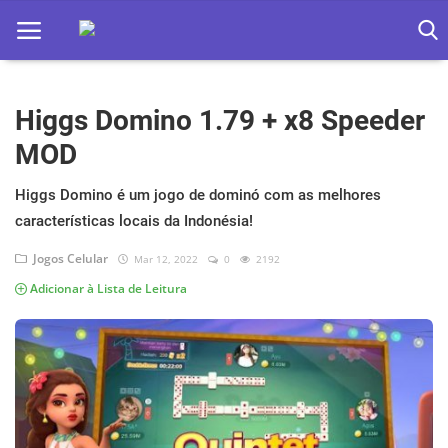
Higgs Domino 1.79 + x8 Speeder
Home
MOD
Apps
Higgs Domino é um jogo de dominó com as melhores
Ebooks
características locais da Indonésia!
Games
Jogos Celular
Mar 12, 2022
0
2192
Adicionar à Lista de Leitura
Web
Música
Jogos hoje na TV