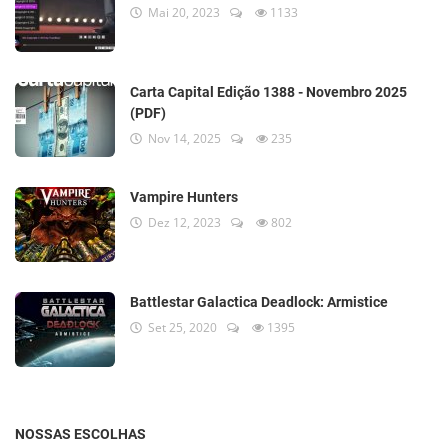
Mai 20, 2023
1133
Carta Capital Edição 1388 - Novembro 2025
(PDF)
Nov 14, 2025
235
Vampire Hunters
Dez 12, 2023
802
Battlestar Galactica Deadlock: Armistice
Set 25, 2020
1395
NOSSAS ESCOLHAS