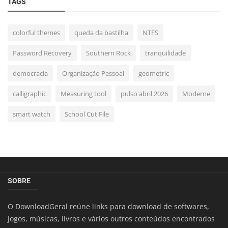
TAGS
colorful themes
queda da bastilha
NTFS
Password Recovery
Southern Rock
tranquilidade
democracia
Organização Pessoal
geometric
calligraphic
Measuring tool
pulso abril 2026
Moderne
smart watch
School Cut File
SOBRE
O DownloadGeral reúne links para download de softwares,
jogos, músicas, livros e vários outros conteúdos encontrados