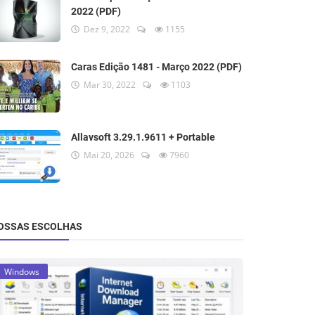
2022 (PDF)
Dez 9, 2022
1155
Caras Edição 1481 - Março 2022 (PDF)
Mar 30, 2022
1103
Allavsoft 3.29.1.9611 + Portable
Mai 20, 2026
7960
OSSAS ESCOLHAS
Windows