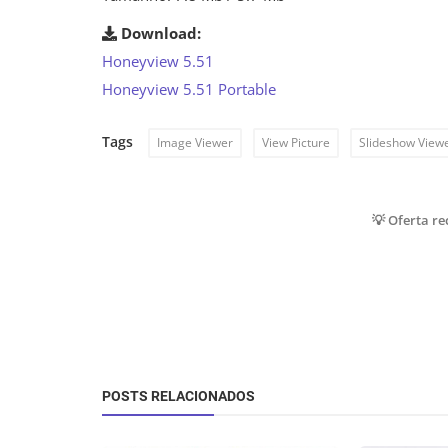
Download:
Honeyview 5.51
Honeyview 5.51 Portable
Tags
Image Viewer
View Picture
Slideshow View
💡 Oferta r
POSTS RELACIONADOS