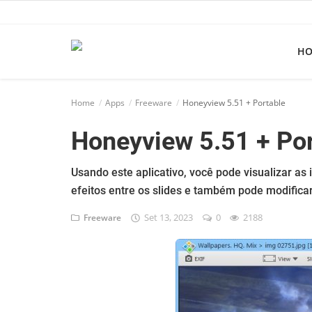
H
Home
Home
Apps
Freeware
Honeyview 5.51 + Portable
Apps
Honeyview 5.51 + Por
Ebooks
Games
Usando este aplicativo, você pode visualizar 
efeitos entre os slides e também pode modifica
Web
Set 13, 2023
0
2188
Freeware
Música
Jogos hoje na TV