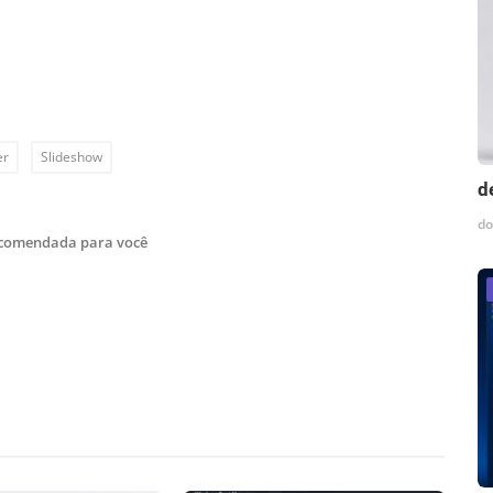
er
Slideshow
d
do
ecomendada para você