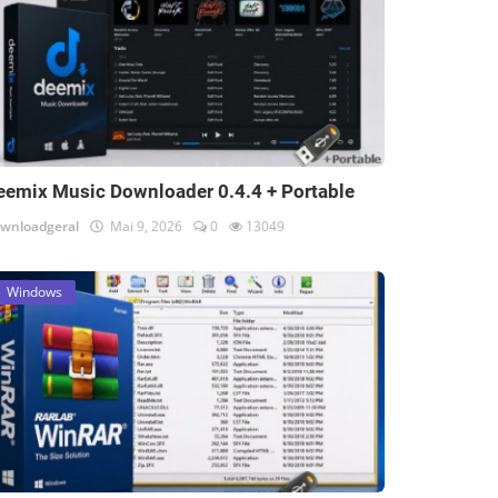
eemix Music Downloader 0.4.4 + Portable
wnloadgeral
Mai 9, 2026
0
13049
Windows