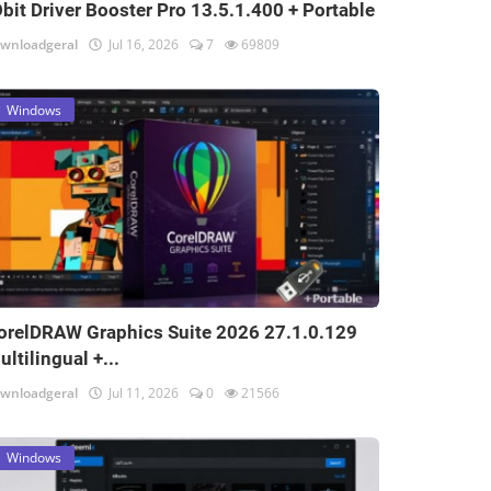
Obit Driver Booster Pro 13.5.1.400 + Portable
wnloadgeral
Jul 16, 2026
7
69809
Windows
orelDRAW Graphics Suite 2026 27.1.0.129
ultilingual +...
wnloadgeral
Jul 11, 2026
0
21566
Windows