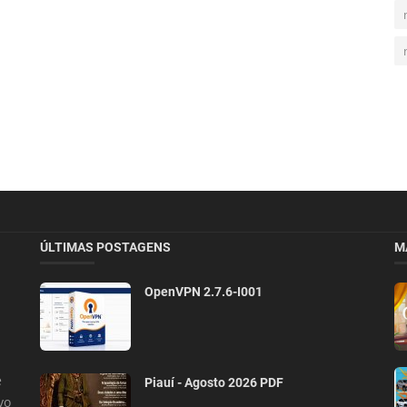
ÚLTIMAS POSTAGENS
M
OpenVPN 2.7.6-I001
e
Piauí - Agosto 2026 PDF
vo