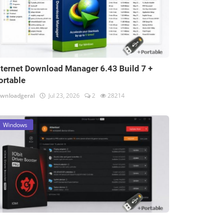
nternet Download Manager 6.43 Build 7 +
ortable
wnloadgeral
Jul 23, 2026
2
28214
Windows