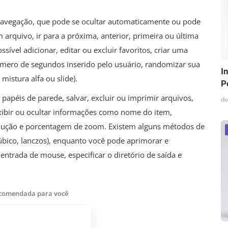
navegação, que pode se ocultar automaticamente ou pode
 arquivo, ir para a próxima, anterior, primeira ou última
ível adicionar, editar ou excluir favoritos, criar uma
úmero de segundos inserido pelo usuário, randomizar sua
I
 mistura alfa ou slide).
P
apéis de parede, salvar, excluir ou imprimir arquivos,
do
 exibir ou ocultar informações como nome do item,
olução e porcentagem de zoom. Existem alguns métodos de
cúbico, lanczos), enquanto você pode aprimorar e
 entrada de mouse, especificar o diretório de saída e
ecomendada para você