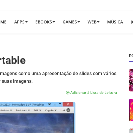
OME
APPS
EBOOKS
GAMES
WEB
MÚSICA
J
P
table
as imagens como uma apresentação de slides com vários
r suas imagens.
Adicionar à Lista de Leitura