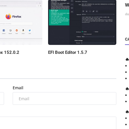
W
do
C
EFI Boot Editor 1.5.7
ox 152.0.2

Email

