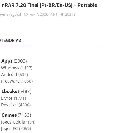
inRAR 7.20 Final [Pt-BR/En-US] + Portable
wnloadgeral
Fev 7, 2026
1
20318
ATEGORIAS
 Apps
(2903)
Windows
(1197)
Android
(634)
Freeware
(1058)
 Ebooks
(6482)
Livros
(1771)
Revistas
(4690)
 Games
(7153)
Jogos Celular
(34)
Jogos PC
(7059)