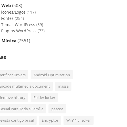
 Web
(503)
Ícones/Logos
(117)
Fontes
(254)
Temas WordPress
(59)
Plugins WordPress
(73)
 Música
(7551)
AGS
Verificar Drivers
Android Optimization
Encode multimedia document
massa
Remove history
Folder locker
Casual Para Toda a Família
páscoa
revista contigo brasil
Encryptor
Win11 checker