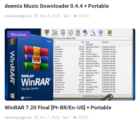
deemix Music Downloader 0.4.4 + Portable
downloadgeral
Mai 9, 2026
0
13065
Windows
WinRAR 7.20 Final [Pt-BR/En-US] + Portable
downloadgeral
Fev 7, 2026
1
20325