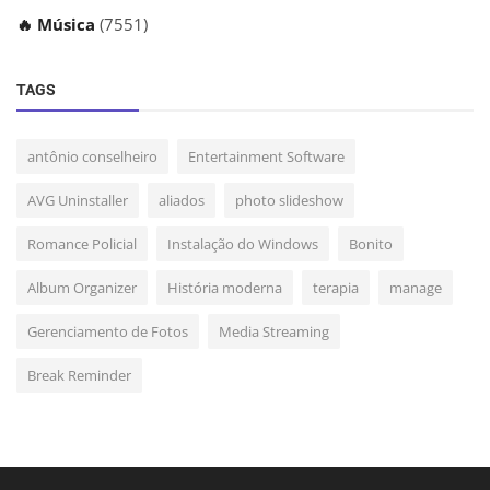
🔥 Música
(7551)
TAGS
antônio conselheiro
Entertainment Software
AVG Uninstaller
aliados
photo slideshow
Romance Policial
Instalação do Windows
Bonito
Album Organizer
História moderna
terapia
manage
Gerenciamento de Fotos
Media Streaming
Break Reminder