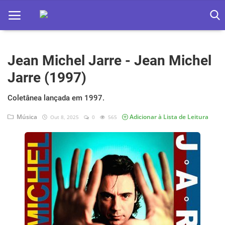
Jean Michel Jarre - Jean Michel
Home
Jarre (1997)
Apps
Coletânea lançada em 1997.
Ebooks
Música
Adicionar à Lista de Leitura
Out 8, 2025
0
565
Games
Web
Música
Jogos hoje na TV