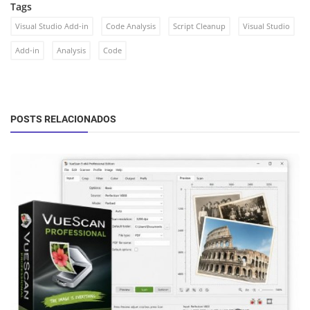
Tags
Visual Studio Add-in
Code Analysis
Script Cleanup
Visual Studio
Add-in
Analysis
Code
POSTS RELACIONADOS