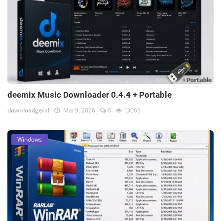
deemix Music Downloader 0.4.4 + Portable
downloadgeral
Mai 9, 2026
0
13065
Windows