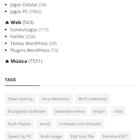
Jogos Celular
(34)
Jogos PC
(7062)
🔥 Web
(503)
Ícones/Logos
(117)
Fontes
(254)
Temas WordPress
(59)
Plugins WordPress
(73)
🔥 Música
(7551)
TAGS
Clean startup
Virus detection
Wi-Fi credential
Encryption Software
Generate meme
Ninja+
child
Rock Playlist
emoji
Combate com Veículos
Speed Up PC
Grab Image
Edit host file
Remove ESET