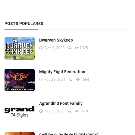
POSTS POPULARES
Dwarven Skykeep
Dez 2, 2022
1025
Mighty Fight Federation
Fev 28, 2021
1564
Agrandir 3 Font Family
Nov 1, 2020
3470