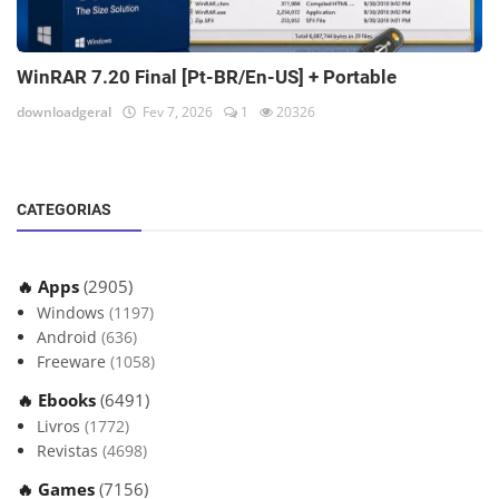
WinRAR 7.20 Final [Pt-BR/En-US] + Portable
downloadgeral
Fev 7, 2026
1
20326
CATEGORIAS
🔥 Apps
(2905)
Windows
(1197)
Android
(636)
Freeware
(1058)
🔥 Ebooks
(6491)
Livros
(1772)
Revistas
(4698)
🔥 Games
(7156)