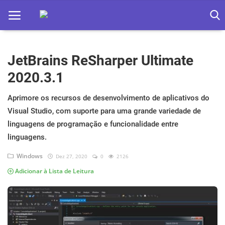
JetBrains ReSharper Ultimate
Home
2020.3.1
Apps
Aprimore os recursos de desenvolvimento de aplicativos do
Ebooks
Visual Studio, com suporte para uma grande variedade de
Games
linguagens de programação e funcionalidade entre
linguagens.
Web
Windows
Dez 27, 2020
0
2126
Música
Adicionar à Lista de Leitura
Jogos hoje na TV