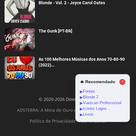
Blonde - Vol. 2 - Joyce Carol Oates
The Gunk [PT-BR]
As 100 Melhores Músicas dos Anos 70-80-90
(2022)…
🔥 Recomendado
×
Fontes
▶
Blonde 2
▶
© 2020-2026 DownloadGeral
Vuescan Professional
▶
Icones Logos
▶
ADSTERRA: A Mina de Ouro da Monetização Online
Livros
▶
Política de Privacidade
Como Baixar