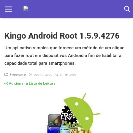
Kingo Android Root 1.5.9.4276
Home
Apps
Um aplicativo simples que fornece um método de um clique
para fazer root em dispositivos Android a fim de habilitar a
Ebooks
capacidade total para smartphones.
Games
Freeware
Out 14, 2020
0
2099
Adicionar à Lista de Leitura
Web
Música
Jogos hoje na TV