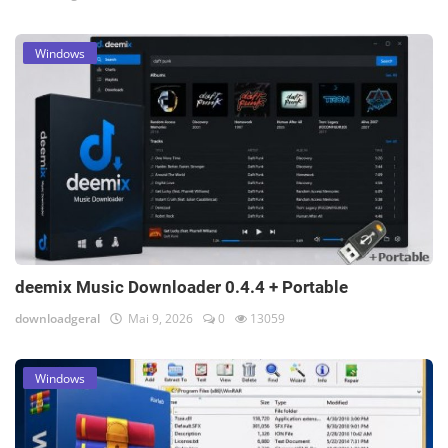
Windows
deemix Music Downloader 0.4.4 + Portable
downloadgeral
Mai 9, 2026
0
13059
Windows