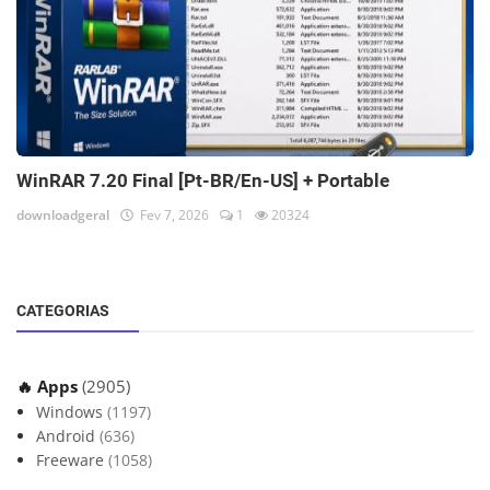
WinRAR 7.20 Final [Pt-BR/En-US] + Portable
downloadgeral
Fev 7, 2026
1
20324
CATEGORIAS
🔥 Apps
(2905)
Windows
(1197)
Android
(636)
Freeware
(1058)