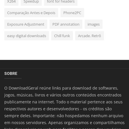
X264
Speedup
font for headers
Comparação Antes e Depois
Phone2PC
Exposure Adjustment
PDF annotation
images
easy digital downloads
Chill funk
Arcade. Retrô
SOBRE
O DownloadGeral reúne links para download de softwares,
jogos, músicas, livros e vários outros conteúdos encontrados
publicamente na internet. Todo o material pertence aos seus
respectivos autores e desenvolvedores - os créditos são
sempre deles. Importante: não hospedamos nenhum arquivo
em nossos servidores. Apenas organizamos e compartilhamos