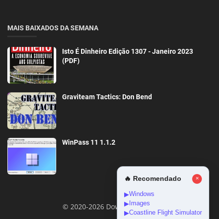
MAIS BAIXADOS DA SEMANA
Isto É Dinheiro Edição 1307 - Janeiro 2023
(PDF)
Graviteam Tactics: Don Bend
WinPass 11 1.1.2
🔥 Recomendado
×
Windows
▶
Images
▶
© 2020-2026 DownloadGeral
Coastline Flight Simulator
▶