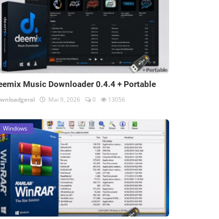
eemix Music Downloader 0.4.4 + Portable
wnloadgeral
Mai 9, 2026
0
13056
Windows