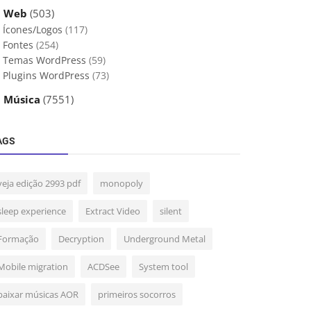
 Web
(503)
Ícones/Logos
(117)
Fontes
(254)
Temas WordPress
(59)
Plugins WordPress
(73)
 Música
(7551)
AGS
veja edição 2993 pdf
monopoly
sleep experience
Extract Video
silent
Formação
Decryption
Underground Metal
Mobile migration
ACDSee
System tool
baixar músicas AOR
primeiros socorros