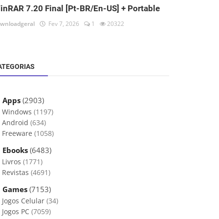
inRAR 7.20 Final [Pt-BR/En-US] + Portable
wnloadgeral
Fev 7, 2026
1
20322
ATEGORIAS
 Apps
(2903)
Windows
(1197)
Android
(634)
Freeware
(1058)
 Ebooks
(6483)
Livros
(1771)
Revistas
(4691)
 Games
(7153)
Jogos Celular
(34)
Jogos PC
(7059)