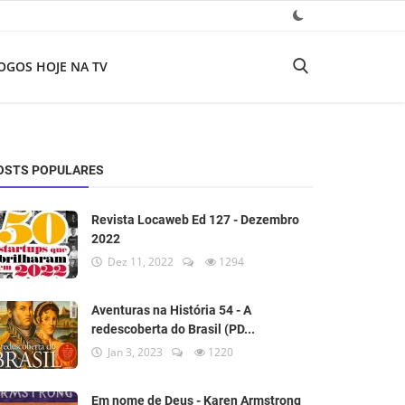
OGOS HOJE NA TV
OSTS POPULARES
Revista Locaweb Ed 127 - Dezembro
2022
Dez 11, 2022
1294
Aventuras na História 54 - A
redescoberta do Brasil (PD...
Jan 3, 2023
1220
Em nome de Deus - Karen Armstrong