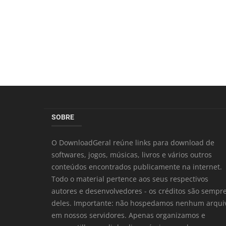
SOBRE
O DownloadGeral reúne links para download de
softwares, jogos, músicas, livros e vários outros
conteúdos encontrados publicamente na internet.
Todo o material pertence aos seus respectivos
autores e desenvolvedores - os créditos são sempr
deles. Importante: não hospedamos nenhum arqui
em nossos servidores. Apenas organizamos e