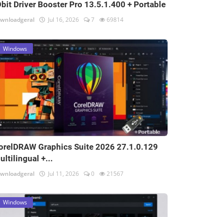
Obit Driver Booster Pro 13.5.1.400 + Portable
wnloadgeral
Jul 16, 2026
7
69814
Windows
orelDRAW Graphics Suite 2026 27.1.0.129
ultilingual +...
wnloadgeral
Jul 11, 2026
0
21567
Windows