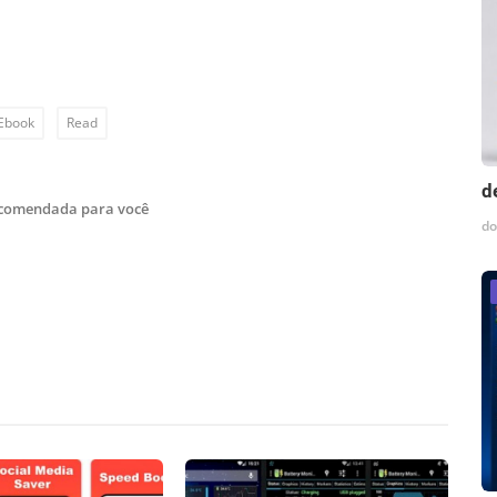
Ebook
Read
d
ecomendada para você
do