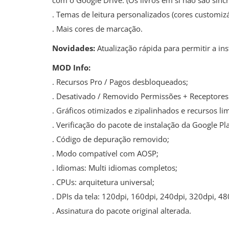
com o Google Drive. (Os livros em si não são sin
. Temas de leitura personalizados (cores customizá
. Mais cores de marcação.
Novidades:
Atualização rápida para permitir a in
MOD Info:
. Recursos Pro / Pagos desbloqueados;
. Desativado / Removido Permissões + Receptores 
. Gráficos otimizados e zipalinhados e recursos l
. Verificação do pacote de instalação da Google Pl
. Código de depuração removido;
. Modo compatível com AOSP;
. Idiomas: Multi idiomas completos;
. CPUs: arquitetura universal;
. DPIs da tela: 120dpi, 160dpi, 240dpi, 320dpi, 48
. Assinatura do pacote original alterada.