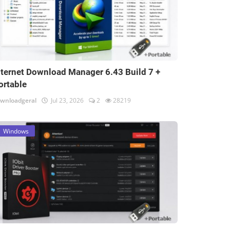
nternet Download Manager 6.43 Build 7 +
ortable
wnloadgeral
Jul 23, 2026
2
28219
Windows