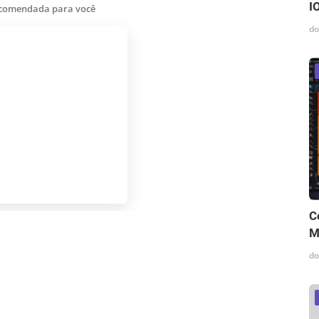
I
ecomendada para você
do
C
M
do