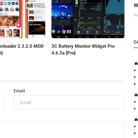
W
do
C
3C Battery Monitor Widget Pro
wnloader 2.3.2.0 MOD
4.6.3a [Pro]
d)

Email

