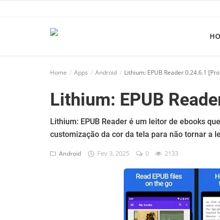
H
Home
Home
Apps
Android
Lithium: EPUB Reader 0.24.6.1 [Pr
Apps
Lithium: EPUB Reader
Ebooks
Games
Lithium: EPUB Reader é um leitor de ebooks qu
customização da cor da tela para não tornar a le
Web
Fev 3, 2025
0
2133
Android
Música
Jogos hoje na TV