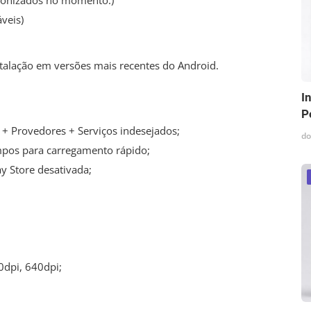
cronizados no momento.)
veis)
stalação em versões mais recentes do Android.
I
P
+ Provedores + Serviços indesejados;
do
impos para carregamento rápido;
ay Store desativada;
0dpi, 640dpi;