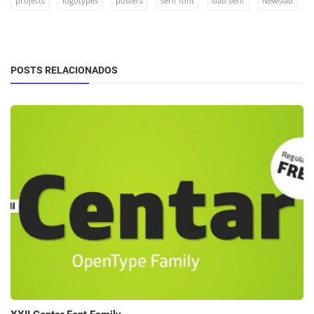
projects
logotypes
posters
serif font
slab serif
Newslab
POSTS RELACIONADOS