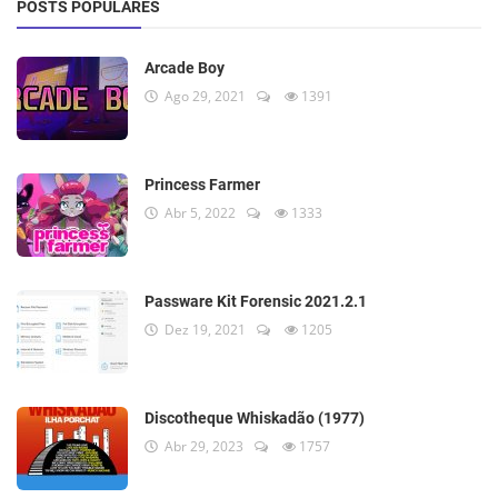
POSTS POPULARES
Arcade Boy
Ago 29, 2021
1391
Princess Farmer
Abr 5, 2022
1333
Passware Kit Forensic 2021.2.1
Dez 19, 2021
1205
Discotheque Whiskadão (1977)
Abr 29, 2023
1757