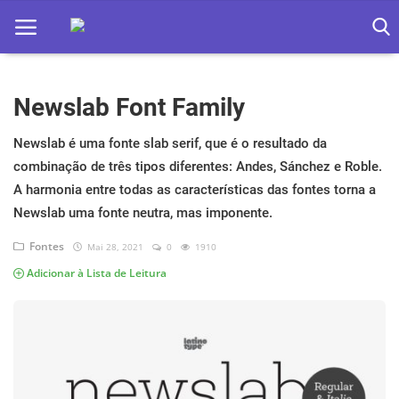
Newslab Font Family
Home
Apps
Newslab é uma fonte slab serif, que é o resultado da
combinação de três tipos diferentes: Andes, Sánchez e Roble.
Ebooks
A harmonia entre todas as características das fontes torna a
Newslab uma fonte neutra, mas imponente.
Games
Fontes
Mai 28, 2021
0
1910
Web
Adicionar à Lista de Leitura
Música
Jogos hoje na TV