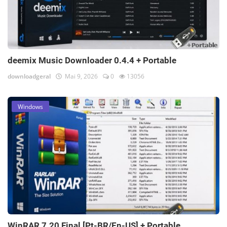
deemix Music Downloader 0.4.4 + Portable
downloadgeral
Mai 9, 2026
0
13056
Windows
WinRAR 7.20 Final [Pt-BR/En-US] + Portable