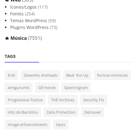
Ícones/Logos
(117)
Fontes
(254)
Temas WordPress
(59)
Plugins WordPress
(73)
🔥 Música
(7551)
TAGS
EUA
Desenho Animado
Beat 'Em Up
formas nominais
amigurumis
Gif movie
Spectrogram
Progressive-Trance
TAR Archives
Security Fix
Hits de Barzinho
Data Protection
Demuxer
Image enhancements
tipos