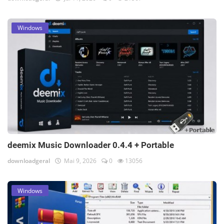
Windows
deemix Music Downloader 0.4.4 + Portable
downloadgeral
Mai 9, 2026
0
13056
Windows