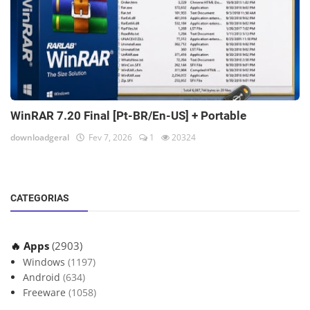
WinRAR 7.20 Final [Pt-BR/En-US] + Portable
downloadgeral
Fev 7, 2026
1
20324
CATEGORIAS
🔥 Apps
(2903)
Windows
(1197)
Android
(634)
Freeware
(1058)