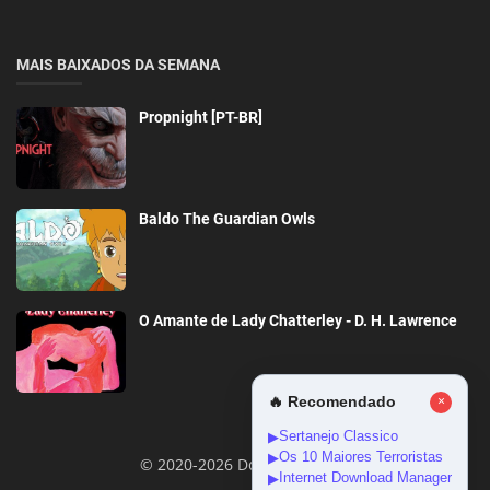
MAIS BAIXADOS DA SEMANA
Propnight [PT-BR]
Baldo The Guardian Owls
O Amante de Lady Chatterley - D. H. Lawrence
🔥 Recomendado
×
Sertanejo Classico
▶
Os 10 Maiores Terroristas
▶
© 2020-2026 DownloadGeral
Internet Download Manager
▶