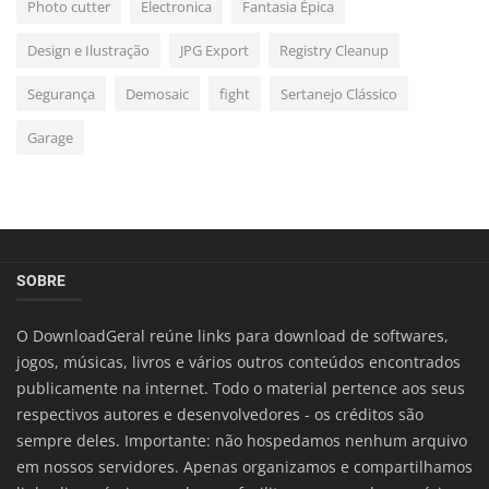
Photo cutter
Electronica
Fantasia Épica
Design e Ilustração
JPG Export
Registry Cleanup
Segurança
Demosaic
fight
Sertanejo Clássico
Garage
SOBRE
O DownloadGeral reúne links para download de softwares,
jogos, músicas, livros e vários outros conteúdos encontrados
publicamente na internet. Todo o material pertence aos seus
respectivos autores e desenvolvedores - os créditos são
sempre deles. Importante: não hospedamos nenhum arquivo
em nossos servidores. Apenas organizamos e compartilhamos