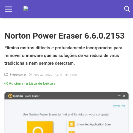
Norton Power Eraser 6.6.0.2153
Home
Apps
Elimina rastros difíceis e profundamente incorporados para
remover crimeware que as soluções de varredura de vírus
Ebooks
tradicionais nem sempre detectam.
Games
Freeware
Nov 22, 2022
0
1908
Adicionar à Lista de Leitura
Web
Música
Jogos hoje na TV