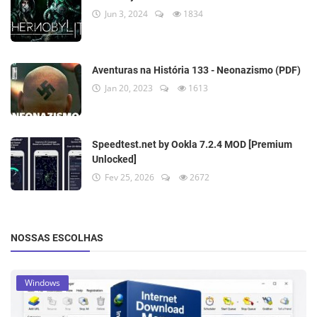
Jun 3, 2024
1834
Aventuras na História 133 - Neonazismo (PDF)
Jan 20, 2023
1613
Speedtest.net by Ookla 7.2.4 MOD [Premium
Unlocked]
Fev 25, 2026
2672
NOSSAS ESCOLHAS
Windows