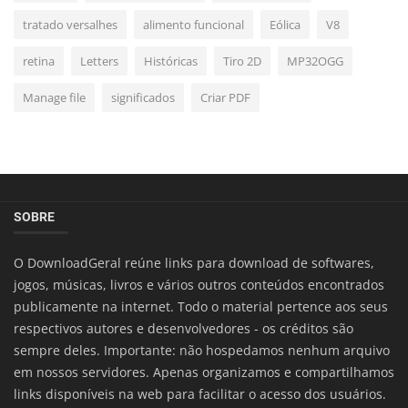
tratado versalhes
alimento funcional
Eólica
V8
retina
Letters
Históricas
Tiro 2D
MP32OGG
Manage file
significados
Criar PDF
SOBRE
O DownloadGeral reúne links para download de softwares,
jogos, músicas, livros e vários outros conteúdos encontrados
publicamente na internet. Todo o material pertence aos seus
respectivos autores e desenvolvedores - os créditos são
sempre deles. Importante: não hospedamos nenhum arquivo
em nossos servidores. Apenas organizamos e compartilhamos
links disponíveis na web para facilitar o acesso dos usuários.