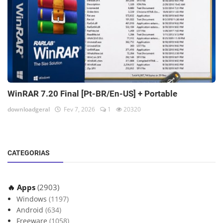
WinRAR 7.20 Final [Pt-BR/En-US] + Portable
downloadgeral
Fev 7, 2026
1
20320
CATEGORIAS
🔥 Apps
(2903)
Windows
(1197)
Android
(634)
Freeware
(1058)