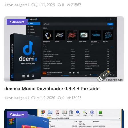
downloadgeral
Jul 11, 2026
0
21567
Windows
deemix Music Downloader 0.4.4 + Portable
downloadgeral
Mai 9, 2026
0
13053
Windows