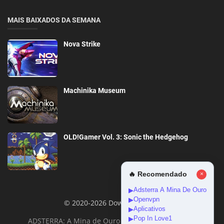
MAIS BAIXADOS DA SEMANA
Nova Strike
Machinika Museum
OLD!Gamer Vol. 3: Sonic the Hedgehog
🔥 Recomendado
×
Adsterra A Mina De Ouro
▶
Openvpn
▶
© 2020-2026 DownloadGeral
Aplicativos
▶
Pop In Love1
▶
ADSTERRA: A Mina de Ouro da Monetização Online