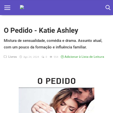
O Pedido - Katie Ashley
Home
Apps
Mistura de sensualidade, comédia e drama. Assunto atual,
com um pouco da formação e influência familiar.
Ebooks
Livros
Adicionar à Lista de Leitura
Ago 24, 2024
0
554
Games
Web
Música
Jogos hoje na TV