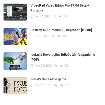
VideoPad Video Editor Pro 17.04 Beta +
Portable
Fev 25, 2025
4245
Destroy All Humans! 2 - Reprobed [PT-BR]
Set 3, 2022
1157
Ideias & Revoluções Edição 20 - Veganismo
(PDF)
Mar 25, 2023
962
Freud's Bones-the game
Mai 27, 2022
1131