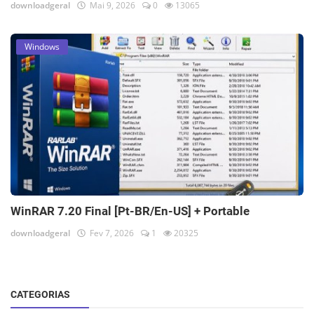
downloadgeral
Mai 9, 2026
0
13065
Windows
WinRAR 7.20 Final [Pt-BR/En-US] + Portable
downloadgeral
Fev 7, 2026
1
20325
CATEGORIAS