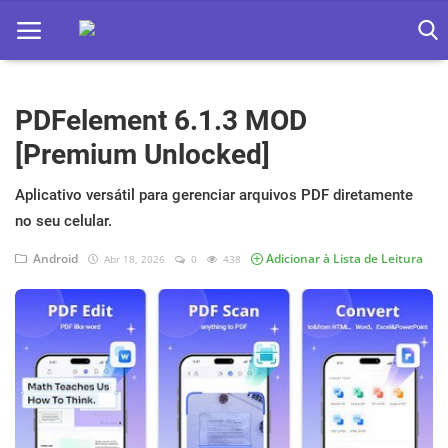
PDFelement 6.1.3 MOD
Home
[Premium Unlocked]
Apps
Aplicativo versátil para gerenciar arquivos PDF diretamente
Ebooks
no seu celular.
Games
Android
Adicionar à Lista de Leitura
Abr 18, 2026
0
438
Web
Música
Jogos hoje na TV