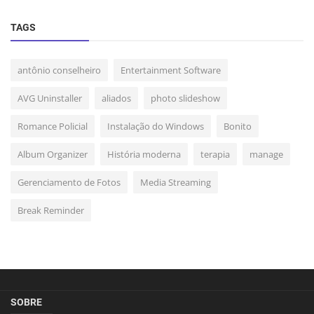
TAGS
antônio conselheiro
Entertainment Software
AVG Uninstaller
aliados
photo slideshow
Romance Policial
Instalação do Windows
Bonito
Album Organizer
História moderna
terapia
manage
Gerenciamento de Fotos
Media Streaming
Break Reminder
SOBRE