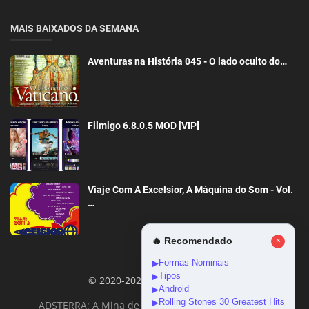
MAIS BAIXADOS DA SEMANA
Aventuras na História 045 - O lado oculto do…
Filmigo 6.8.0.5 MOD [VIP]
Viaje Com A Excelsior, A Máquina do Som - Vol.
…
🔥 Recomendado
×
Formas Nominais
▶
Tipos
▶
© 2020-2026 DownloadGeral
Android
▶
Rolling Stones 30 Greatest Hits
▶
ADSTERRA: A Mina de Ouro da Monetização Online