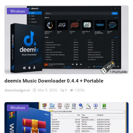
Windows
deemix Music Downloader 0.4.4 + Portable
downloadgeral
Mai 9, 2026
0
13056
Windows