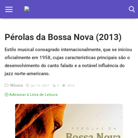
Pérolas da Bossa Nova (2013)
Home
Apps
Estilo musical consagrado internacionalmente, que se iniciou
oficialmente em 1958, cujas características principais são o
Ebooks
desenvolvimento do canto falado e a notável influência do
jazz norte-americano.
Games
Música
Jan 12, 2021
0
2610
Web
Adicionar à Lista de Leitura
Música
Jogos hoje na TV