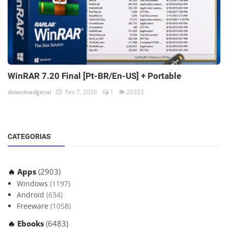
WinRAR 7.20 Final [Pt-BR/En-US] + Portable
downloadgeral
Fev 7, 2026
1
20322
CATEGORIAS
🔥 Apps
(2903)
Windows
(1197)
Android
(634)
Freeware
(1058)
🔥 Ebooks
(6483)