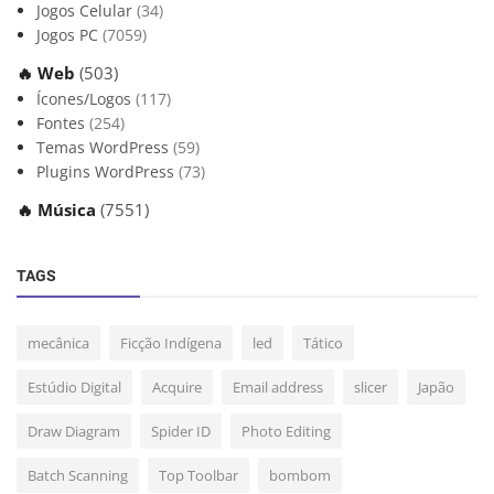
Jogos Celular
(34)
Jogos PC
(7059)
🔥 Web
(503)
Ícones/Logos
(117)
Fontes
(254)
Temas WordPress
(59)
Plugins WordPress
(73)
🔥 Música
(7551)
TAGS
mecânica
Ficção Indígena
led
Tático
Estúdio Digital
Acquire
Email address
slicer
Japão
Draw Diagram
Spider ID
Photo Editing
Batch Scanning
Top Toolbar
bombom