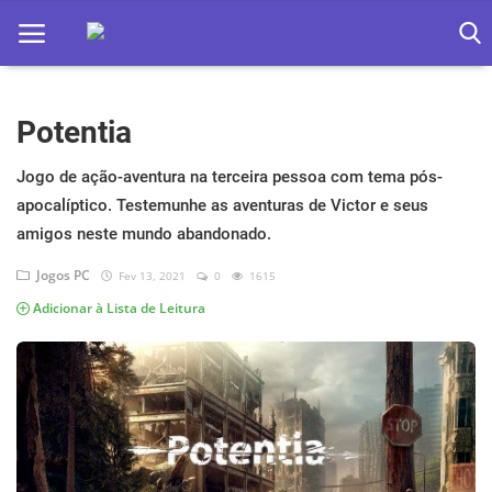
Potentia
Home
Apps
Jogo de ação-aventura na terceira pessoa com tema pós-
apocalíptico. Testemunhe as aventuras de Victor e seus
Ebooks
amigos neste mundo abandonado.
Games
Jogos PC
Fev 13, 2021
0
1615
Adicionar à Lista de Leitura
Web
Música
Jogos hoje na TV