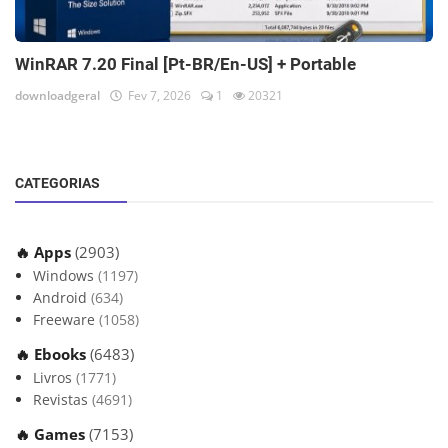
WinRAR 7.20 Final [Pt-BR/En-US] + Portable
downloadgeral
Fev 7, 2026
1
20321
CATEGORIAS
🔥 Apps
(2903)
Windows
(1197)
Android
(634)
Freeware
(1058)
🔥 Ebooks
(6483)
Livros
(1771)
Revistas
(4691)
🔥 Games
(7153)