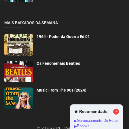
MAIS BAIXADOS DA SEMANA
1964 - Poder da Guerra Ed 01
Os Fenomenais Beatles
Music From The 90s (2024)
🔥 Recomendado
×
Gerenciamento De Fotos
▶
Ebooks
▶
© 2020-2026 DownloadGeral