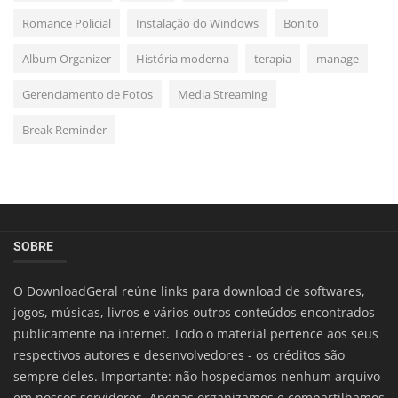
Romance Policial
Instalação do Windows
Bonito
Album Organizer
História moderna
terapia
manage
Gerenciamento de Fotos
Media Streaming
Break Reminder
SOBRE
O DownloadGeral reúne links para download de softwares,
jogos, músicas, livros e vários outros conteúdos encontrados
publicamente na internet. Todo o material pertence aos seus
respectivos autores e desenvolvedores - os créditos são
sempre deles. Importante: não hospedamos nenhum arquivo
em nossos servidores. Apenas organizamos e compartilhamos