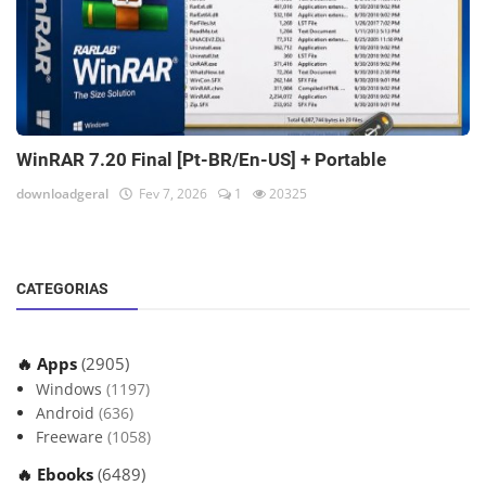
WinRAR 7.20 Final [Pt-BR/En-US] + Portable
downloadgeral
Fev 7, 2026
1
20325
CATEGORIAS
🔥 Apps
(2905)
Windows
(1197)
Android
(636)
Freeware
(1058)
🔥 Ebooks
(6489)