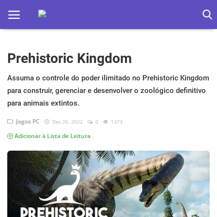
Prehistoric Kingdom
Home
Apps
Assuma o controle do poder ilimitado no Prehistoric Kingdom
para construir, gerenciar e desenvolver o zoológico definitivo
Ebooks
para animais extintos.
Games
Jogos PC
Dez 26, 2022
0
1373
Adicionar à Lista de Leitura
Web
Música
Jogos hoje na TV