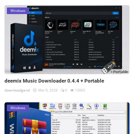
Windows
deemix Music Downloader 0.4.4 + Portable
downloadgeral
Mai 9, 2026
0
13065
Windows